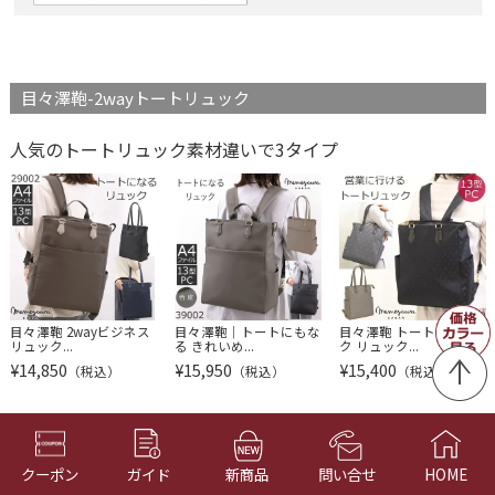
目々澤鞄-2wayトートリュック
人気のトートリュック素材違いで3タイプ
目々澤鞄 2wayビジネス
目々澤鞄｜トートにもな
目々澤鞄 トートリュッ
リュック...
る きれいめ...
ク リュック...
¥
14,850
¥
15,950
¥
15,400
（税込）
（税込）
（税込）
目々澤鞄レディース仕事リュック
クーポン
ガイド
新商品
問い合せ
HOME