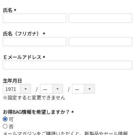
氏名
(
必
氏名（フリガナ）
須
)
(
必
Ｅメールアドレス
須
)
(
必
生年月日
須
)
※設定すると変更できません
お得BAG情報を希望しますか？
可
(
否
必
メールマガジンをご購読いただくと、新製品やセール情報