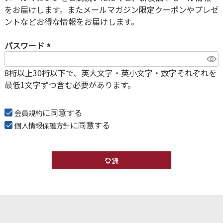
須
をお届けします。またメールマガジン限定クーポンやプレゼ
)
ントなどお得な情報をお届けします。
パスワード
(
8桁以上30桁以下で、英大文字・英小文字・数字それぞれを
必
最低1文字ずつ含む必要があります。
須
)
に同意する
会員規約
に同意する
個人情報保護方針
登録