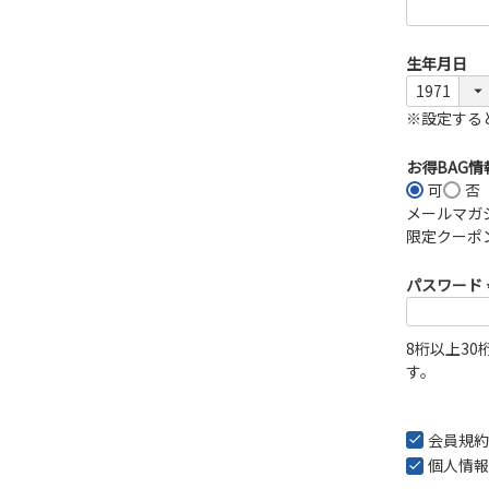
生年月日
※設定する
お得BAG
可
否
メールマガ
限定クーポ
パスワード
8桁以上3
す。
会員規約
個人情報