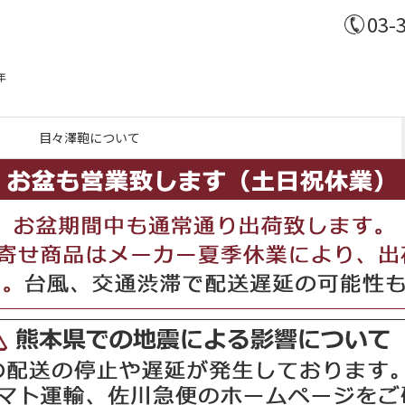
03-
年
目々澤鞄について