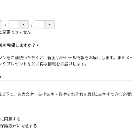
(必
須)
と変更できません
情報を希望しますか？
(必
ジンをご購読いただくと、新製品やセール情報をお届けします。またメ
須)
ンやプレゼントなどお得な情報をお届けします。
(必
須)
0桁以下で、英大文字・英小文字・数字それぞれを最低1文字ずつ含む必要
に同意する
保護方針
に同意する