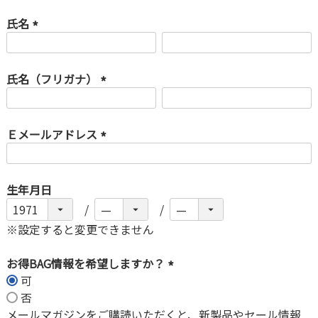
氏名
(
必
氏名（フリガナ）
須
)
(
必
Ｅメールアドレス
須
)
(
必
生年月日
須
)
※設定すると変更できません
お得BAG情報を希望しますか？
可
(
否
必
メールマガジンをご購読いただくと、新製品やセール情報