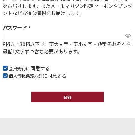
須
をお届けします。またメールマガジン限定クーポンやプレゼ
)
ントなどお得な情報をお届けします。
パスワード
(
8桁以上30桁以下で、英大文字・英小文字・数字それぞれを
必
最低1文字ずつ含む必要があります。
須
)
に同意する
会員規約
に同意する
個人情報保護方針
登録