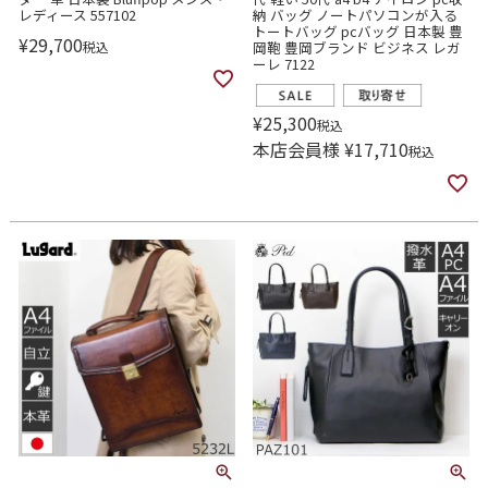
レディース 557102
納 バッグ ノートパソコンが入る
トートバッグ pcバッグ 日本製 豊
¥
29,700
税込
岡鞄 豊岡ブランド ビジネス レガ
ーレ 7122
¥
25,300
税込
本店会員様
¥
17,710
税込