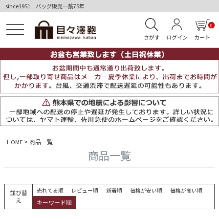
since1951 バッグ販売一筋75年
0
さがす
ログイン
カート
商品一覧
HOME
商品一覧
売れてる順
レビュー順
新着順
価格が安い順
価格が高い順
並び替
え
キーワード順