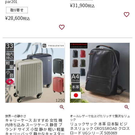
par201
¥
31,900
税込
¥
28,600
税込
世界一の静かさ
オールレザーで仕上げたリッチで贅沢なリュ
キャリーケース おすすめ 女性 機
ック
リュックサック 本革 日本製 ビジ
内持ち込み スーツケース 静音 ブ
ネスリュック CROSSROAD クロス
ランド サイズ 小型 静か 軽い 軽量
ロード UGシリ－ズ 505069
キャリーバッグ 静かなキャスター