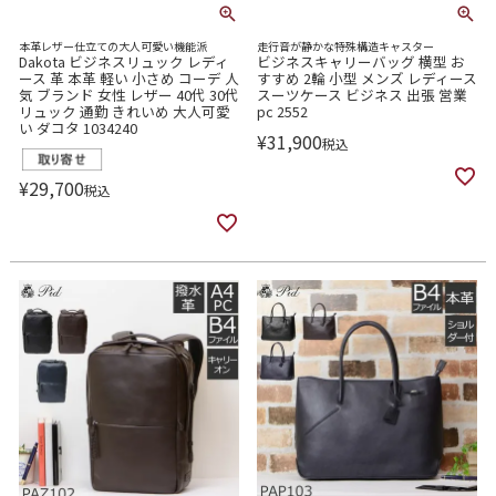
本革レザー仕立ての大人可愛い機能派
走行音が静かな特殊構造キャスター
Dakota ビジネスリュック レディ
ビジネスキャリーバッグ 横型 お
ース 革 本革 軽い 小さめ コーデ 人
すすめ 2輪 小型 メンズ レディース
気 ブランド 女性 レザー 40代 30代
スーツケース ビジネス 出張 営業
リュック 通勤 きれいめ 大人可愛
pc 2552
い ダコタ 1034240
¥
31,900
税込
¥
29,700
税込