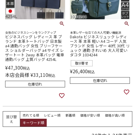
女性のビジネスシーンをランクアップ
本革レザー仕立ての大人可愛い機能派
ビジネスバッグ レディース 革 ブ
Dakota ビジネスリュック レディ
ランド 本革トートバッグ 日本製
ース 革 本革 軽い A4 コーデ 人気
a4 通勤バッグ 女性 ブリーフケー
ブランド 女性 レザー 40代 30代 リ
ス ショルダーバッグ a4 サイズ レ
ュック 通勤 きれいめ 大人可愛い
ザートート 2way 本革バッグ 電車
ダコタ 1034244
通勤バッグ 上質バッグ 4254L
¥
47,300
税込
¥
26,400
税込
本店会員様
¥
33,110
税込
在庫切れ
在庫切れ
売れてる順
レビュー順
新着順
価格が安い順
価格が高い順
並び替
え
キーワード順