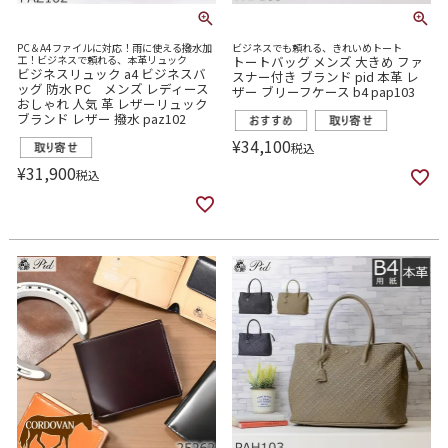
PC＆A4ファイルに対応！雨に使える撥水加
ビジネスでも頼れる、きれいめトート
工！ビジネスで頼れる、本革リュック
トートバッグ メンズ 大きめ ファ
ビジネスリュック a4 ビジネスバ
スナー付き ブランド pid 本革 レ
ッグ 防水 PC メンズ レディース
ザー ブリーフケース b4 pap103
おしゃれ 人気 革 レザーリュック
ブランド レザー 撥水 paz102
¥
34,100
税込
¥
31,900
税込