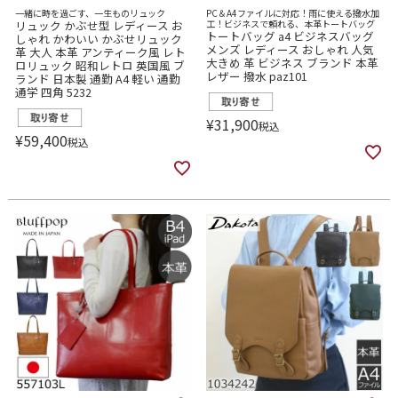
一緒に時を過ごす、一生ものリュック
PC＆A4ファイルに対応！雨に使える撥水加
リュック かぶせ型 レディース お
工！ビジネスで頼れる、本革トートバッグ
トートバッグ a4 ビジネスバッグ
しゃれ かわいい かぶせリュック
メンズ レディース おしゃれ 人気
革 大人 本革 アンティーク風 レト
大きめ 革 ビジネス ブランド 本革
ロリュック 昭和レトロ 英国風 ブ
レザー 撥水 paz101
ランド 日本製 通勤 A4 軽い 通勤
通学 四角 5232
¥
31,900
税込
¥
59,400
税込