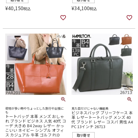
¥
40,150
¥
34,100
税込
税込
荷物が多い時やちょっとした旅行や出張に
見た目だけじゃない機能美
も
ビジネスバッグ ブリーフケース 本
トートバッグ 本革 メンズ おしゃ
革 レザートートバッグ メンズ 40
れ ブランド ビジネス 人気 40代 コ
代 ブランド レザー コスパ 男性 A4
ーデ 大きめ B4 2way レザー かっ
PC 13インチ 26713
こいい ネイビー シンプル オフィ
ス カジュアル 牛革 ゴルフ P.I.D