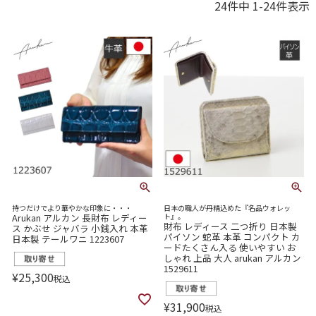
24
件中
1
-
24
件表示
持つだけでより華やかな印象に・・・
日本の職人が丹精込めた『名品ウォレッ
Arukan アルカン 長財布 レディー
ト』。
財布 レディース 二つ折り 日本製
ス かぶせ ジャバラ 小銭入れ 本革
パイソン 蛇革 本革 コンパクト カ
日本製 テールワニ 1223607
ードたくさん入る 使いやすい お
しゃれ 上品 大人 arukan アルカン
1529611
¥
25,300
税込
¥
31,900
税込