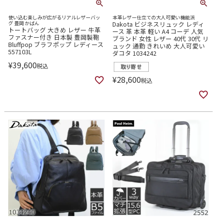
使い込む楽しみが広がるリアルレザーバッ
本革レザー仕立ての大人可愛い機能派
グ 豊岡 かばん
Dakota ビジネスリュック レディ
トートバッグ 大きめ レザー 牛革
ース 革 本革 軽い A4 コーデ 人気
ファスナー付き 日本製 豊岡製鞄
ブランド 女性 レザー 40代 30代 リ
Bluffpop ブラフポップ レディース
ュック 通勤 きれいめ 大人可愛い
557103L
ダコタ 1034242
¥
39,600
税込
¥
28,600
税込