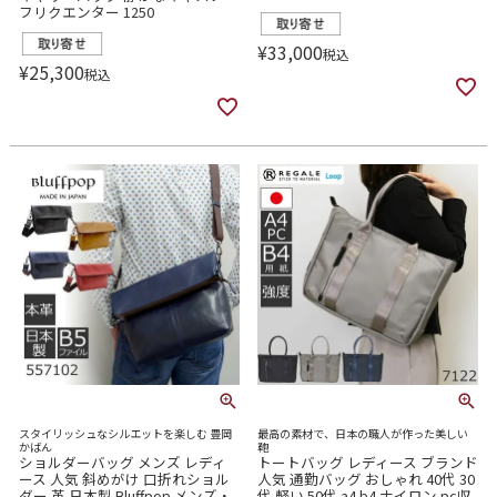
フリクエンター 1250
¥
33,000
税込
¥
25,300
税込
スタイリッシュなシルエットを楽しむ 豊岡
最高の素材で、日本の職人が作った美しい
かばん
鞄
ショルダーバッグ メンズ レディ
トートバッグ レディース ブランド
ース 人気 斜めがけ 口折れショル
人気 通勤バッグ おしゃれ 40代 30
ダー 革 日本製 Bluffpop メンズ・
代 軽い 50代 a4 b4 ナイロン pc収