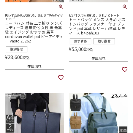
思わずため息が漏れる、美しき“革のダイヤ
ビジネスでも頼れる、きれいめトート
モンド”
トートバッグ メンズ 大きめ ボス
コードバン 財布 二つ折り メンズ
トンバッグ ファスナー付き ブラ
レディース 経年変化 女性 黒 最高
ンド pid 本革 レザー 山羊革 レデ
級 エイジング おすすめ 馬革
ィース b4 pah103
cordovan wallet pid ピーアイディ
ー vasto 25262
¥
55,000
税込
¥
28,600
税込
在庫切れ
在庫切れ