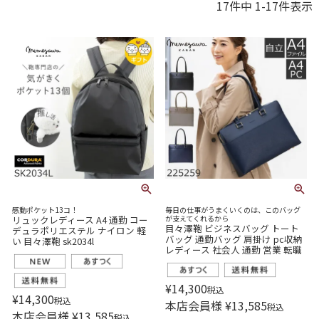
17
件中
1
-
17
件表示
感動ポケット13コ！
毎日の仕事がうまくいくのは、このバッグ
リュックレディース A4 通勤 コー
が支えてくれるから
目々澤鞄 ビジネスバッグ トート
デュラポリエステル ナイロン 軽
バッグ 通勤バッグ 肩掛け pc収納
い 目々澤鞄 sk2034l
レディース 社会人 通勤 営業 転職
¥
14,300
税込
¥
14,300
税込
本店会員様
¥
13,585
税込
本店会員様
¥
13,585
税込