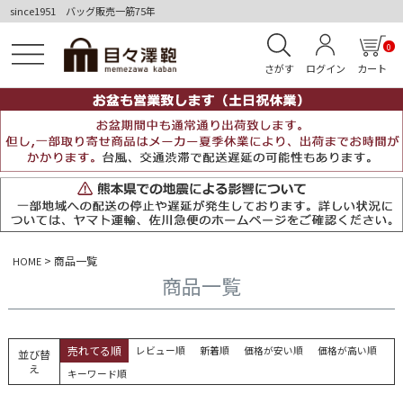
since1951 バッグ販売一筋75年
0
さがす
ログイン
カート
商品一覧
HOME
商品一覧
売れてる順
レビュー順
新着順
価格が安い順
価格が高い順
並び替
え
キーワード順