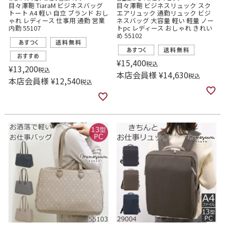
目々澤鞄 TiaraM ビジネスバッグ
目々澤鞄 ビジネスリュック スク
トート A4 軽い 自立 ブランド おし
エアリュック 通勤リュック ビジ
ゃれ レディース 仕事用 通勤 営業
ネスバッグ 大容量 軽い 軽量 ノー
内勤 55107
トpc レディース おしゃれ きれい
め 55102
¥
15,400
税込
¥
13,200
税込
本店会員様
¥
14,630
税込
本店会員様
¥
12,540
税込