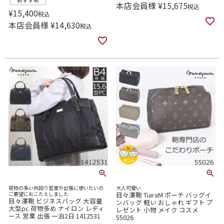
本店会員様
¥
15,675
税込
¥
15,400
税込
本店会員様
¥
14,630
税込
荷物の多い外回り営業や出張に使いたいの
大人可愛い
ご要望におこたえしました
目々澤鞄 TiaraM ポーチ バッグイ
目々澤鞄 ビジネスバッグ 大容量
ンバッグ 軽い おしゃれ ギフト プ
大型pc 荷物多め ナイロン レディ
レゼント 小物 メイク コスメ
ース 営業 出張 一泊2日 1412531
55026