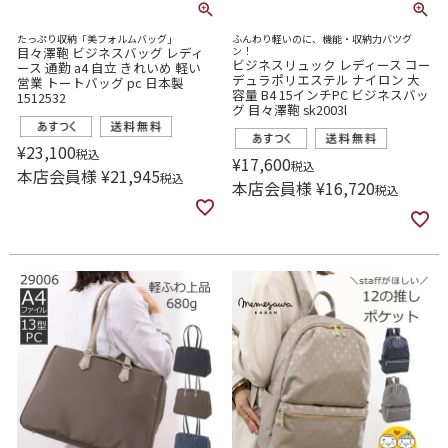
たっぷり収納「美フォルムバッグ」
ふんわり軽いのに、機能・収納力バツグ
目々澤鞄 ビジネスバッグ レディ
ン！
ビジネスリュック レディース コー
ース 通勤 a4 自立 きれいめ 軽い
デュラポリエステル ナイロン 大
営業 トートバッグ pc 日本製
容量 B4 15インチPC ビジネスバッ
1512532
グ 目々澤鞄 sk2003l
¥
23,100
税込
¥
17,600
税込
本店会員様
¥
21,945
税込
本店会員様
¥
16,720
税込