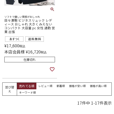
ソフトで優しい質感がおしゃれ
目々澤鞄 ビジネスリュック レデ
ィース おしゃれ 大きくみえない
コンパクト 大容量 pc 女性 通勤 営
業 出張
¥
17,600
税込
本店会員様
¥
16,720
税込
在庫切れ
売れてる順
レビュー順
新着順
価格が安い順
価格が高い順
並び替
え
キーワード順
17
件中
1
-
17
件表示