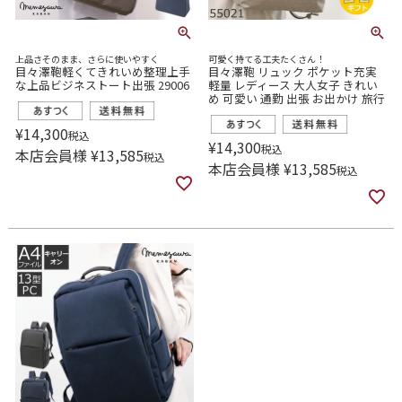
上品さそのまま、さらに使いやすく
可愛く持てる工夫たくさん！
目々澤鞄軽くてきれいめ整理上手
目々澤鞄 リュック ポケット充実
な上品ビジネストート出張 29006
軽量 レディース 大人女子 きれい
め 可愛い 通勤 出張 お出かけ 旅行
¥
14,300
税込
¥
14,300
税込
本店会員様
¥
13,585
税込
本店会員様
¥
13,585
税込