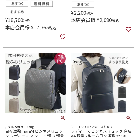
¥
2,200
税込
¥
18,700
本店会員様
¥
2,090
税込
税込
本店会員様
¥
17,765
税込
圧倒的な軽さ！670g
＼15インチOK／すっきり見え
目々澤鞄 TiaraM ビジネスリュッ
レディース ビジネスリュック 合皮
ク レディース スクエア 軽い 軽量
A4 軽量 2ルーム目々澤鞄 55301