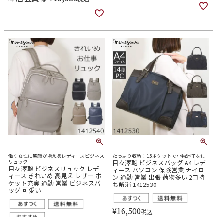
働く女性に笑顔が増えるレディースビジネス
たっぷり収納！15ポケットで小物迷子なし
リュック
目々澤鞄 ビジネスバッグ A4 レデ
目々澤鞄 ビジネスリュック レデ
ィース パソコン 保険営業 ナイロ
ィース きれいめ 高見え レザー ポ
ン 通勤 営業 出張 荷物多い 2コ持
ケット充実 通勤 営業 ビジネスバ
ち解消 1412530
ッグ 可愛い
¥
16,500
税込