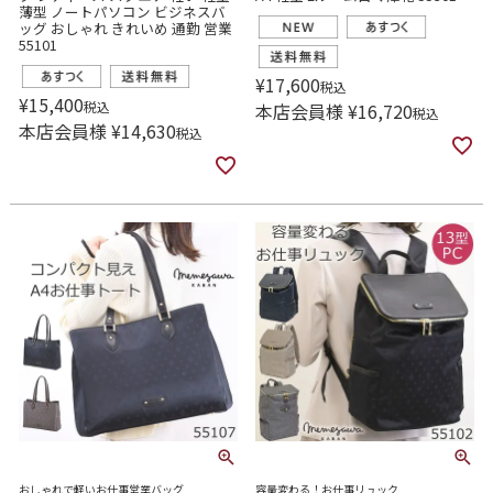
薄型 ノートパソコン ビジネスバ
ッグ おしゃれ きれいめ 通勤 営業
55101
¥
17,600
税込
¥
15,400
税込
本店会員様
¥
16,720
税込
本店会員様
¥
14,630
税込
おしゃれで軽いお仕事営業バッグ
容量変わる！お仕事リュック