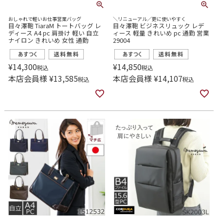
おしゃれで軽いお仕事営業バッグ
＼リニューアル／更に使いやすく
目々澤鞄 TiaraM トートバッグ レ
目々澤鞄 ビジネスリュック レデ
ディース A4 pc 肩掛け 軽い 自立
ィース 軽量 きれいめ pc 通勤 営業
ナイロン きれいめ 女性 通勤
29004
¥
14,300
¥
14,850
税込
税込
本店会員様
¥
13,585
本店会員様
¥
14,107
税込
税込