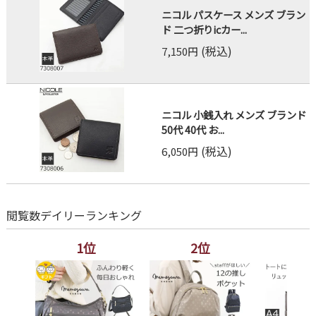
ニコル パスケース メンズ ブラン
ド 二つ折りicカー...
(税込)
7,150円
ニコル 小銭入れ メンズ ブランド
50代 40代 お...
(税込)
6,050円
閲覧数デイリーランキング
1位
2位
3