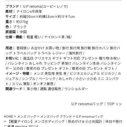
ブランド：
U.P renoma(ユーピーレノマ)
素材：
ナイロンx牛床革
サイズ：
約縦30cm×約横18cm×約マチ7cm
重さ：
約370g
色：
ブラック
原産国：
中国
仕様・機能：
軽量 軽い / ナイロン×革 /縦/
用途：
普段使い お出かけ お買い物 / 旅行 旅行用 旅行鞄 旅行カバン 旅行バ
ッグ トラベルバッグ トラベル レジャー / 海外旅行 /
お祝いに：
誕生日 クリスマス ギフト ギフト対応 プレゼント 贈り物 お祝い
/ バレンタイン おしゃれ ラッピング 男受け バレンタイン本命 バレンタイン
デー 父の日 / 敬老の日 プレゼント ギフト / 敬老の日 プレゼント ギフト /
イメージ・特徴：
メンズ 男性用 男性 男 / ビジネスカジュアル ビジカジ / カ
ジュアル / シンプル / ベーシック / おしゃれ / 小さい 小さめ ミニ コンパク
ト / スリム 薄型 / オンオフ兼用 /
関連ワード：
革小物 / 通販 通信販売 / ワンショルダー
U.P renomaバッグ｜TOP
HOME
メンズ バッグ
メンズバッグ ブランド
U.P renomaバッグ
【軽量ナイロン】メンズボディバッグ｜斜めがけ＆小さめ設計｜休日や旅行
に最適 renoma 20114