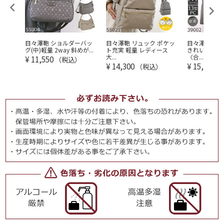
レディ
目々澤鞄 ショルダーバッ
目々澤鞄 リュック ポケッ
目々澤鞄｜ト
...
グ(中)軽量 2way 斜めが...
ト充実 軽量 レディース
きれいめビジ
大...
〈合...
¥
11,550
（税込）
¥
14,300
¥
15,950
（税込）
（