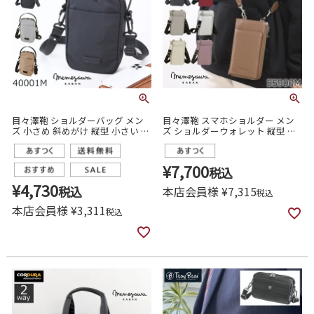
目々澤鞄 ショルダーバッグ メン
目々澤鞄 スマホショルダー メン
ズ 小さめ 斜めがけ 縦型 小さい ミ
ズ ショルダーウォレット 縦型 お
ニショルダー ナイロン 軽い ブラ
すすめ 本革 財布バッグ一体型
ンド 撥水 N.F 40001m
55900m
¥
7,700
税込
¥
4,730
税込
本店会員様
¥
7,315
税込
本店会員様
¥
3,311
税込