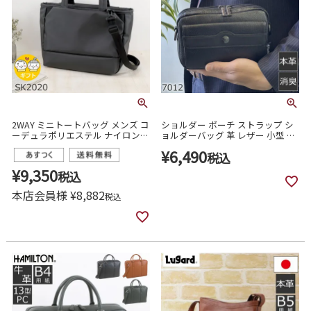
2WAY ミニトートバッグ メンズ コ
ショルダー ポーチ ストラップ シ
ーデュラポリエステル ナイロン
ョルダーバッグ 革 レザー 小型 タ
自立 底鋲付き ショルダーバッグ
バコ スマホ iPhone 財布 メンズ ブ
¥
6,490
対応 ゴルフ ラウンドバッグ 目々
ランド おしゃれ トロイブロス
税込
澤鞄 sk2020
7012
¥
9,350
税込
本店会員様
¥
8,882
税込