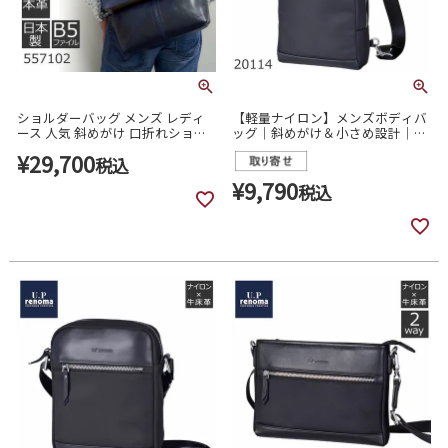
ショルダーバッグ メンズ レディ
【軽量ナイロン】メンズボディバ
ース 人気 斜めがけ 口折れショル
ッグ｜斜めがけ＆小さめ設計｜休
ダー 革 日本製 Bluffpop メンズ・
日や旅行に最適 renoma 20114
¥
29,700
レディース 557102
税込
¥
9,790
税込