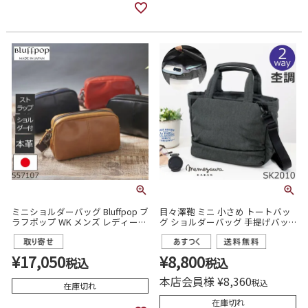
ミニショルダーバッグ Bluffpop ブ
目々澤鞄 ミニ 小さめ トートバッ
ラフポップ WK メンズ レディース
グ ショルダーバッグ 手提げバッ
本革 557107
グ 2way ナイロン 軽い メンズ 40
代 50代 人気 おしゃれ ゴルフ ラウ
ンドバッグ sk2010
¥
17,050
¥
8,800
税込
税込
本店会員様
¥
8,360
税込
在庫切れ
在庫切れ