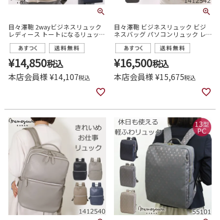
目々澤鞄 2wayビジネスリュック
目々澤鞄 ビジネスリュック ビジ
レディース トートになるリュック
ネスバッグ パソコンリュック レ
通勤 営業 軽い A4対応 おしゃれ
ディース おしゃれ きれいめ 通勤
PC収納 29002
営業
¥
14,850
¥
16,500
税込
税込
本店会員様
¥
14,107
本店会員様
¥
15,675
税込
税込