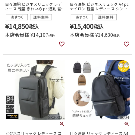
目々澤鞄 ビジネスリュック レデ
目々澤鞄 ビジネスリュック A4 pc
ィース 軽量 きれいめ pc 通勤 営業
ナイロン 軽量 レディース シンプ
29004
ル きれいめ スーツにおかしくな
い 通勤 営業 出張
¥
14,850
¥
15,400
税込
税込
本店会員様
¥
14,107
本店会員様
¥
14,630
税込
税込
ビジネスリュック レディース コ
目々澤鞄 リュック レディース A4