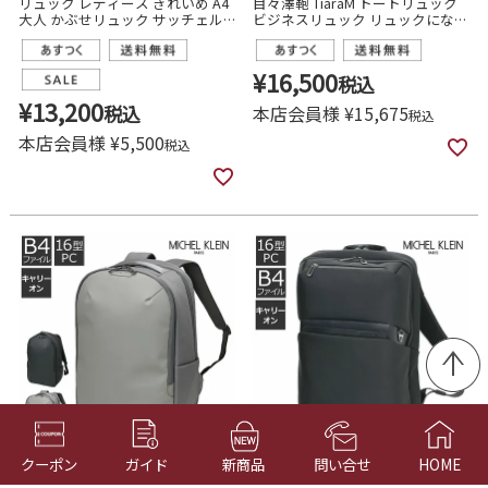
リュック レディース きれいめ A4
目々澤鞄 TiaraM トートリュック
大人 かぶせリュック サッチェル
ビジネスリュック リュックになる
通勤 通学 自立 おしゃれ 新生活
トートバッグ 2way A4 小さめ レ
目々澤鞄 29100
ディース 女性 40代 50代 60代 き
れいめ おしゃれ 通勤 55012
¥
16,500
税込
¥
13,200
税込
本店会員様
¥
15,675
税込
本店会員様
¥
5,500
税込
クーポン
ガイド
新商品
問い合せ
HOME