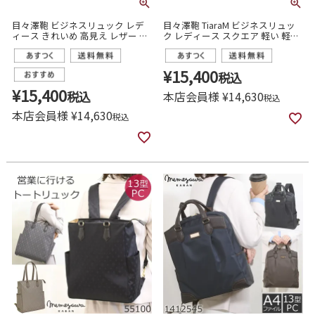
目々澤鞄 ビジネスリュック レデ
目々澤鞄 TiaraM ビジネスリュッ
ィース きれいめ 高見え レザー ポ
ク レディース スクエア 軽い 軽量
ケット充実 通勤 営業 ビジネスバ
薄型 ノートパソコン ビジネスバ
ッグ 可愛い
ッグ おしゃれ きれいめ 通勤 営業
55101
¥
15,400
税込
¥
15,400
税込
本店会員様
¥
14,630
税込
本店会員様
¥
14,630
税込