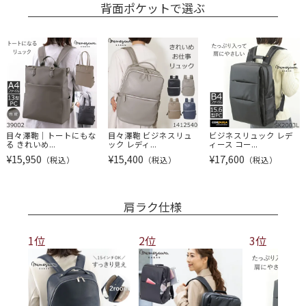
背面ポケットで選ぶ
目々澤鞄｜トートにもな
目々澤鞄 ビジネスリュ
ビジネスリュック レデ
る きれいめ...
ック レディ...
ィース コー...
¥
15,950
¥
15,400
¥
17,600
（税込）
（税込）
（税込）
肩ラク仕様
1位
2位
3位