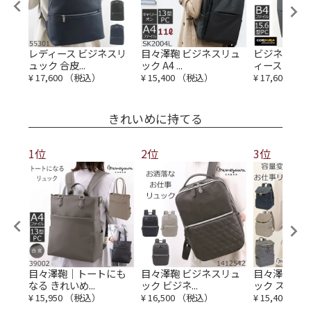
レデ
レディース ビジネスリ
目々澤鞄 ビジネスリュ
ビジネスリュ
ュック 合皮...
ック A4 ...
ィース コー...
¥
17,600
（税込）
¥
15,400
（税込）
¥
17,600
（税
きれいめに持てる
1位
2位
3位
リュ
目々澤鞄｜トートにも
目々澤鞄 ビジネスリュ
目々澤鞄 ビ
なる きれいめ...
ック ビジネ...
ック スクエ...
¥
15,950
（税込）
¥
16,500
（税込）
¥
15,400
（税