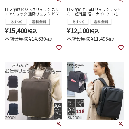
目々澤鞄 ビジネスリュック スク
目々澤鞄 TiaraM リュックサック
エアリュック 通勤リュック ビジ
ミニ 超軽量 軽い ナイロン おしゃ
ネスバッグ 大容量 軽い 軽量 ノー
れ 人気 通勤 ウォーキング 自転車
トpc レディース おしゃれ きれい
旅行 大人 女性 レディース 40代 50
め 55102
代 55008
¥
15,400
¥
12,100
税込
税込
本店会員様
¥
14,630
本店会員様
¥
11,495
税込
税込