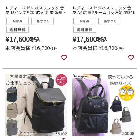
レディース ビジネスリュック 合
レディース ビジネスリュック 合
皮 13インチPC対応 A4対応 軽量
皮 A4 軽量 2ルーム目々澤鞄 55301
スリム 通勤 目々澤鞄 55300
¥
17,600
¥
17,600
税込
税込
本店会員様
¥
16,720
本店会員様
¥
16,720
税込
税込