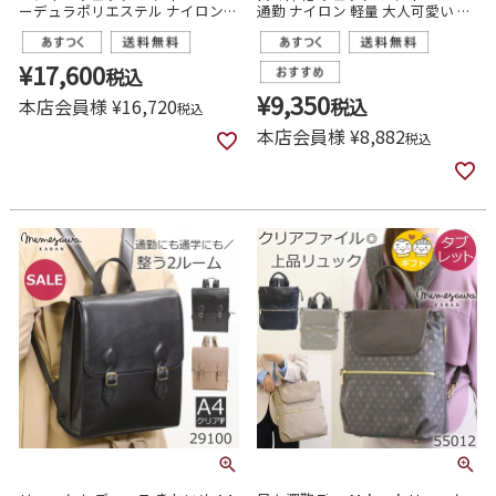
ーデュラポリエステル ナイロン
通勤 ナイロン 軽量 大人可愛い 撥
大容量 B4 15インチPC ビジネスバ
水 旅行 N.F 40004
ッグ 目々澤鞄 sk2003l
¥
17,600
税込
¥
9,350
本店会員様
¥
16,720
税込
税込
本店会員様
¥
8,882
税込