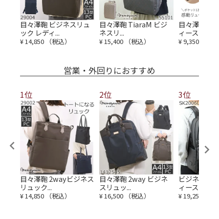
 レデ
目々澤鞄 ビジネスリュ
目々澤鞄 TiaraM ビジ
目々澤鞄 リ
ック レディ...
ネスリ...
ィース A...
¥
14,850
（税込）
¥
15,400
（税込）
¥
9,350
（税
営業・外回りにおすすめ
1位
2位
3位
レデ
目々澤鞄 2wayビジネス
目々澤鞄 2way ビジネ
ビジネスリュ
リュック...
スリュッ...
ィース コー...
¥
14,850
（税込）
¥
16,500
（税込）
¥
19,250
（税