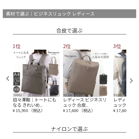
素材で選ぶ｜ビジネスリュック レディース
合皮で選ぶ
1位
2位
3位
スリ
目々澤鞄｜トートにも
レディース ビジネスリ
レディース 
なる きれいめ...
ュック 合皮...
ュック 合皮...
¥
15,950
（税込）
¥
17,600
（税込）
¥
17,600
（税
ナイロンで選ぶ