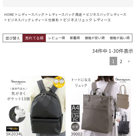
HOME
レディースバッグ
レディースバッグ 用途
ビジネスバッグ レディース
ビジネスリュック レディース
ビジネスバッグ レディース 仕様 形
並び替え
売れてる順
レビュー順
新着順
価格が安い順
価格が高い順
34
件中
1
-
30
件表示
1
2