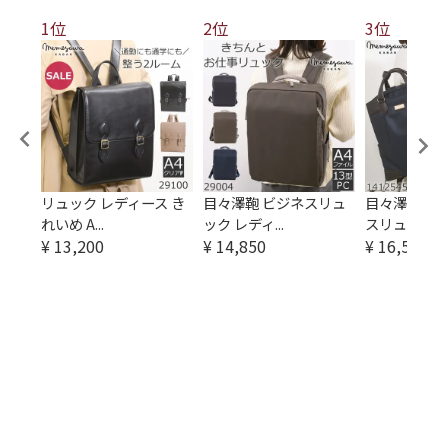
1位
2位
3位
ビジ
リュック レディース き
目々澤鞄 ビジネスリュ
目々澤鞄 2w
れいめ A...
ック レディ...
スリュッ...
¥
13,200
¥
14,850
¥
16,500