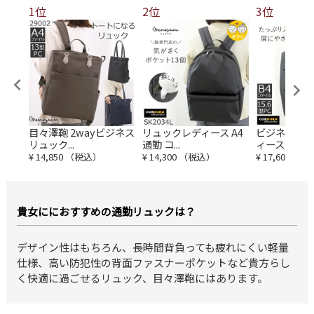
1位
2位
3位
レデ
目々澤鞄 2wayビジネス
リュックレディース A4
ビジネスリュ
リュック...
通勤 コ...
ィース コー...
¥
14,850
（税込）
¥
14,300
（税込）
¥
17,600
（税
貴女ににおすすめの通勤リュックは？
デザイン性はもちろん、長時間背負っても疲れにくい軽量
仕様、高い防犯性の背面ファスナーポケットなど貴方らし
く快適に過ごせるリュック、目々澤鞄にはあります。