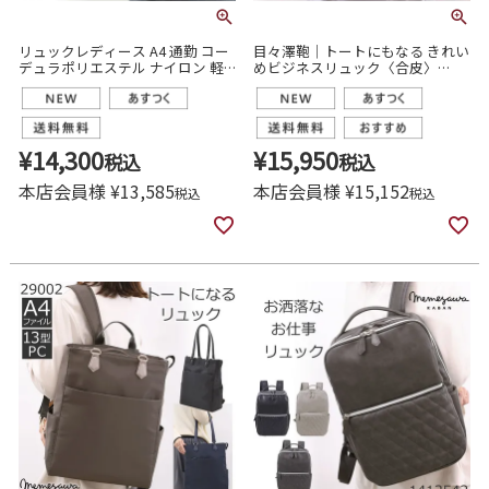
リュックレディース A4 通勤 コー
目々澤鞄｜トートにもなる きれい
デュラポリエステル ナイロン 軽
めビジネスリュック〈合皮〉
い 目々澤鞄 sk2034l
39002
¥
14,300
¥
15,950
税込
税込
本店会員様
¥
13,585
本店会員様
¥
15,152
税込
税込