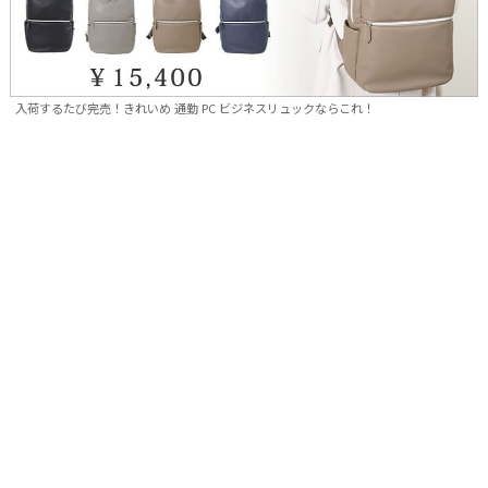
入荷するたび完売！きれいめ 通勤 PC ビジネスリュックならこれ！