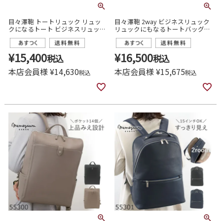
目々澤鞄 トートリュック リュッ
目々澤鞄 2way ビジネスリュック
クになるトート ビジネスリュック
リュックにもなるトートバッグ
2way A4 軽量 レディース おしゃ
A4 ナイロン レディース 通勤 きれ
れ 通勤 営業
いめ
¥
15,400
¥
16,500
税込
税込
本店会員様
¥
14,630
本店会員様
¥
15,675
税込
税込