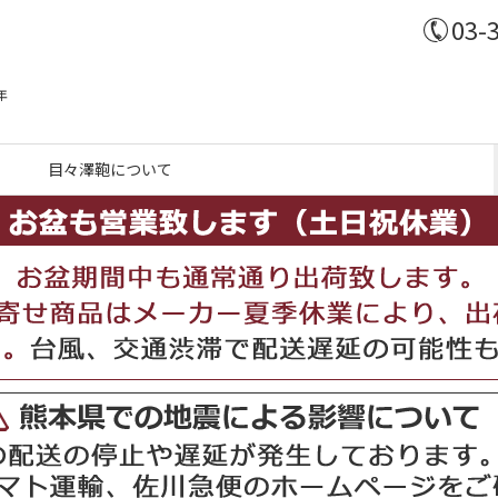
03-
年
目々澤鞄について