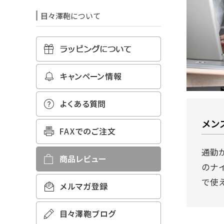
目々澤鞄について
メン
通勤
のナ
で使え