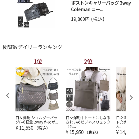
ボストンキャリーバッグ 3way
Coleman コー...
(税込)
19,800円
閲覧数デイリーランキング
1位
2位
3
レディ
目々澤鞄 ショルダーバッ
目々澤鞄｜トートにもなる
目々澤鞄 リ
...
グ(中)軽量 2way 斜めが...
きれいめビジネスリュック
ト充実 軽量 
〈合...
大...
¥
11,550
（税込）
¥
15,950
¥
14,300
（税込）
（