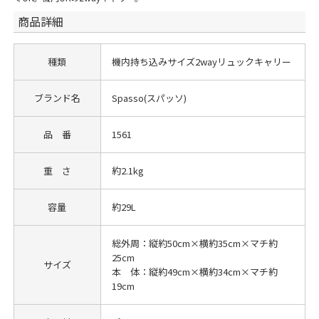
商品詳細
種類
機内持ち込みサイズ2wayリュックキャリー
ブランド名
Spasso(スパッソ)
品 番
1561
重 さ
約2.1kg
容量
約29L
総外周：縦約50cm×横約35cm×マチ約
25cm
サイズ
本 体：縦約49cm×横約34cm×マチ約
19cm