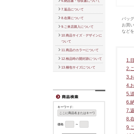
6.納品書・領収書について
7.返品について
8.在庫について
バッ
お買
9.ご来店購入について
など
10.商品サイズ・デザインに
ついて
11.商品のカラーについて
12.検品時の開封跡について
1
13.梱包サイズについて
2
3
4
5
6
キーワード:
7
8
～
価格:
9