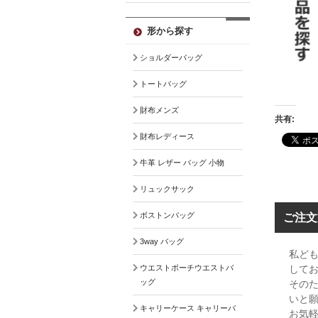
形から探す
ショルダーバッグ
トートバッグ
財布メンズ
共有:
財布レディース
牛革 レザー バッグ 小物
リュックサック
ボストンバッグ
ご注文
3way バッグ
私ど
ウエストポーチウエストバ
して
ッグ
その
いと
キャリーケース キャリーバ
お気