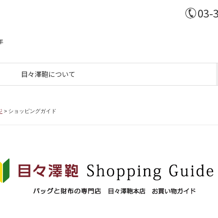
03-
年
目々澤鞄について
ジ
>
ショッピングガイド