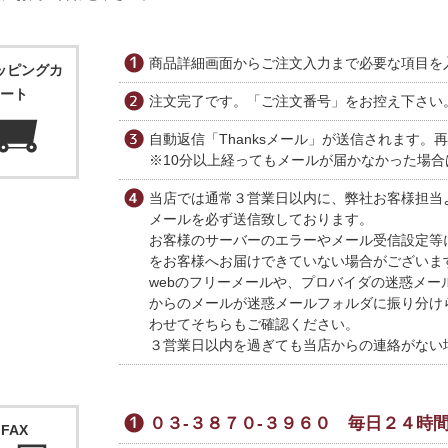
商品詳細画面からご注文入力まで必要な項目を
ッピングカ
ート
注文完了です。「ご注文番号」をお控え下さい
自動返信「Thanksメール」が送信されます
※10分以上経ってもメールが届かなかった場
当店では通常３営業日以内に、弊社お客様担当
メールを必ず送信致しております。
お客様のサーバーのエラーやメール受信設定等
をお客様へお届けできていない場合がございま
webのフリーメールや、プロバイダの迷惑メ
からのメールが迷惑メールフォルダに振り分け
わせてそちらもご確認ください。
３営業日以内を過ぎても当店からの連絡がない
０３-３８７０-３９６０ 毎日２４時
FAX