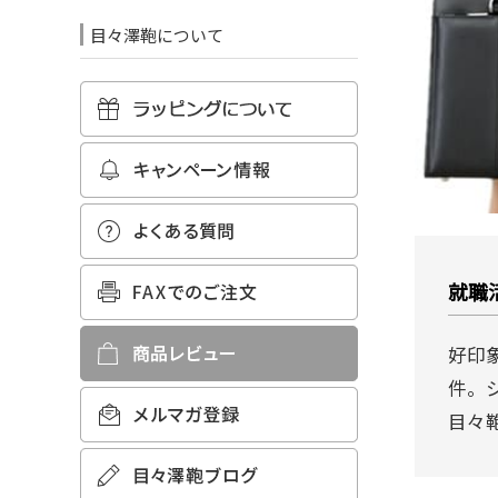
目々澤鞄について
就職
好印
件。
目々