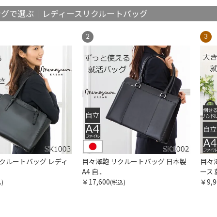
ングで選ぶ｜レディースリクルートバッグ
リクルートバッグ レディ
目々澤鞄 リクルートバッグ 日本製
目々
A4 自...
ース 就
￥17,600
￥9,9
)
(税込)