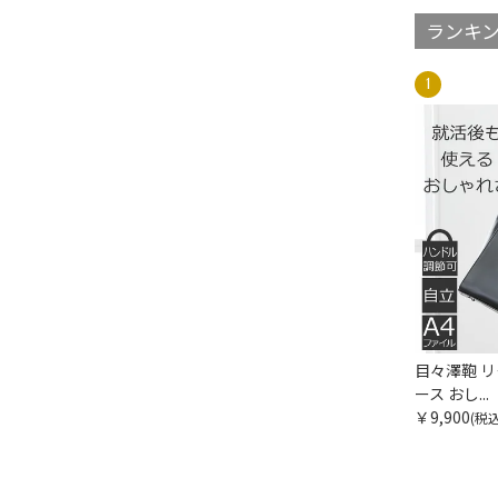
ランキ
目々澤鞄 
ース おし...
￥9,900
(税込