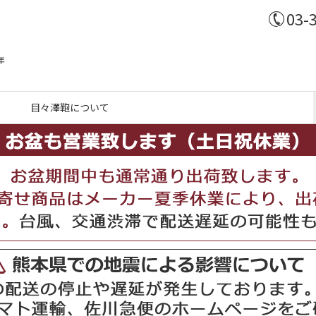
03-
年
目々澤鞄について