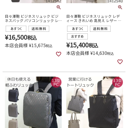
目々澤鞄 ビジネスリュック ビジ
目々澤鞄 ビジネスリュック レデ
ネスバッグ パソコンリュック レ
ィース きれいめ 高見え レザー ポ
ディース おしゃれ きれいめ 通勤
ケット充実 通勤 営業 ビジネスバ
営業
ッグ 可愛い
¥
16,500
税込
¥
15,400
本店会員様
¥
15,675
税込
税込
本店会員様
¥
14,630
税込