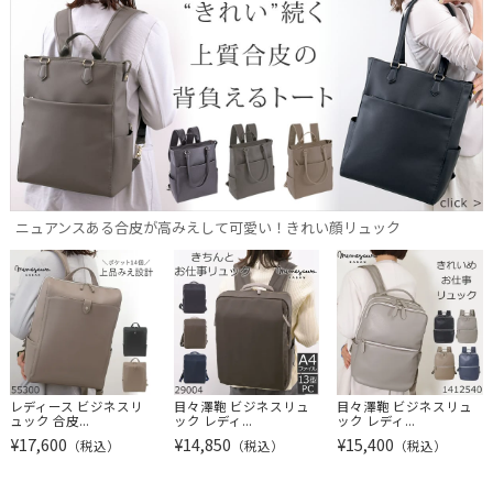
ニュアンスある合皮が高みえして可愛い！きれい顔リュック
レディース ビジネスリ
目々澤鞄 ビジネスリュ
目々澤鞄 ビジネスリュ
ュック 合皮...
ック レディ...
ック レディ...
¥
17,600
¥
14,850
¥
15,400
（税込）
（税込）
（税込）