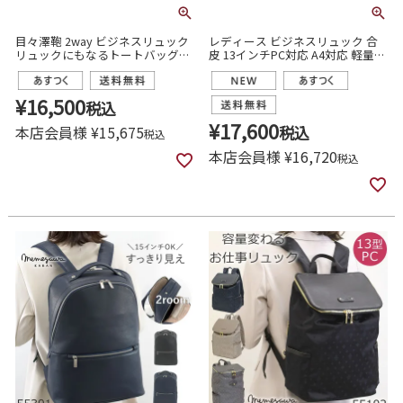
目々澤鞄 2way ビジネスリュック
レディース ビジネスリュック 合
リュックにもなるトートバッグ
皮 13インチPC対応 A4対応 軽量
A4 ナイロン レディース 通勤 きれ
スリム 通勤 目々澤鞄 55300
いめ
¥
16,500
税込
¥
17,600
本店会員様
¥
15,675
税込
税込
本店会員様
¥
16,720
税込