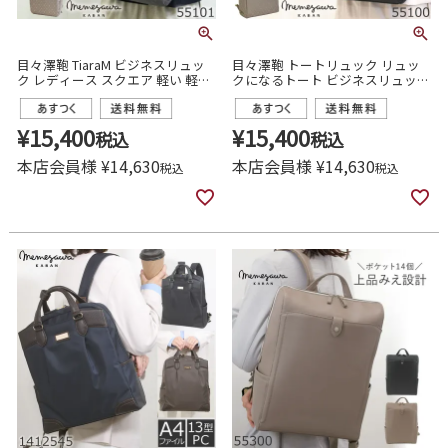
目々澤鞄 TiaraM ビジネスリュッ
目々澤鞄 トートリュック リュッ
ク レディース スクエア 軽い 軽量
クになるトート ビジネスリュック
薄型 ノートパソコン ビジネスバ
2way A4 軽量 レディース おしゃ
ッグ おしゃれ きれいめ 通勤 営業
れ 通勤 営業
55101
¥
15,400
¥
15,400
税込
税込
本店会員様
¥
14,630
本店会員様
¥
14,630
税込
税込