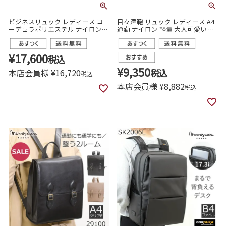
ビジネスリュック レディース コ
目々澤鞄 リュック レディース A4
ーデュラポリエステル ナイロン
通勤 ナイロン 軽量 大人可愛い 撥
大容量 B4 15インチPC ビジネスバ
水 旅行 N.F 40004
ッグ 目々澤鞄 sk2003l
¥
17,600
税込
¥
9,350
本店会員様
¥
16,720
税込
税込
本店会員様
¥
8,882
税込