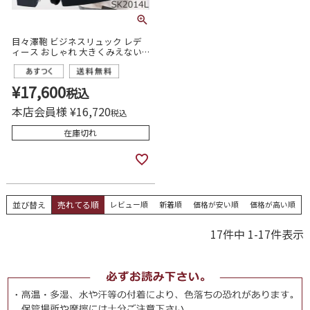
目々澤鞄 ビジネスリュック レデ
ィース おしゃれ 大きくみえない
コンパクト 大容量 pc 女性 通勤 営
業 出張
¥
17,600
税込
本店会員様
¥
16,720
税込
在庫切れ
並び替え
売れてる順
レビュー順
新着順
価格が安い順
価格が高い順
17
件中
1
-
17
件表示