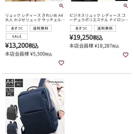
リュック レディース きれいめ A4
ビジネスリュック レディース コ
大人 かぶせリュック サッチェル
ーデュラポリエステル ナイロン
通勤 通学 自立 おしゃれ 新生活
大きめ 2ルーム 大容量 B4 17イン
目々澤鞄 29100
チPC ビジネスバッグ 目々澤鞄
sk2006l
¥
19,250
税込
¥
13,200
税込
本店会員様
¥
18,287
税込
本店会員様
¥
5,500
税込