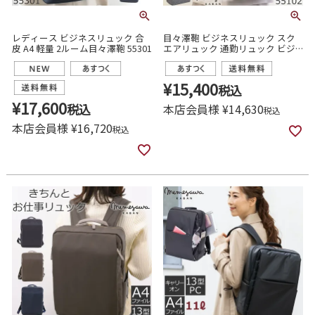
レディース ビジネスリュック 合
目々澤鞄 ビジネスリュック スク
皮 A4 軽量 2ルーム目々澤鞄 55301
エアリュック 通勤リュック ビジ
ネスバッグ 大容量 軽い 軽量 ノー
トpc レディース おしゃれ きれい
め 55102
¥
15,400
税込
¥
17,600
税込
本店会員様
¥
14,630
税込
本店会員様
¥
16,720
税込