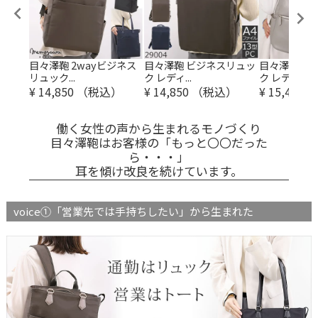
ジネス
目々澤鞄 2wayビジネス
目々澤鞄 ビジネスリュッ
目々澤鞄 ビ
リュック...
ク レディ...
ク レディ...
）
¥
14,850
（税込）
¥
14,850
（税込）
¥
15,400
（
働く女性の声から生まれるモノづくり
目々澤鞄はお客様の「もっと〇〇だった
ら・・・」
耳を傾け改良を続けています。
voice①「営業先では手持ちしたい」から生まれた