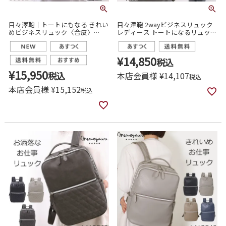
目々澤鞄｜トートにもなる きれい
目々澤鞄 2wayビジネスリュック
めビジネスリュック〈合皮〉
レディース トートになるリュック
39002
通勤 営業 軽い A4対応 おしゃれ
PC収納 29002
¥
14,850
税込
¥
15,950
税込
本店会員様
¥
14,107
税込
本店会員様
¥
15,152
税込