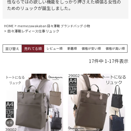
性ならではの欲しい機能をしっかり押さえた頑張る女性の
ためのリュックが誕生しました。
HOME
memezawakaban 目々澤鞄 ブランドバッグ 小物
目々澤鞄レディース仕事リュック
並び替え
売れてる順
レビュー順
新着順
価格が安い順
価格が高い順
17
件中
1
-
17
件表示