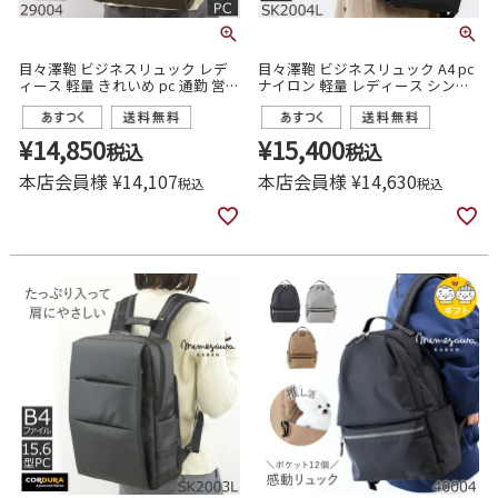
目々澤鞄 ビジネスリュック レデ
目々澤鞄 ビジネスリュック A4 pc
ィース 軽量 きれいめ pc 通勤 営業
ナイロン 軽量 レディース シンプ
29004
ル きれいめ スーツにおかしくな
い 通勤 営業 出張
¥
14,850
¥
15,400
税込
税込
本店会員様
¥
14,107
本店会員様
¥
14,630
税込
税込