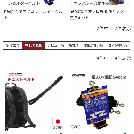
neopro ネオプロ ショルダーベル
neopro ネオプロ専用 キャスター
ト
交換キット
2
件中
1
-
2
件表示
並び替え
売れてる順
レビュー順
新着順
価格が安い順
価格が高い順
9
件中
1
-
9
件表示