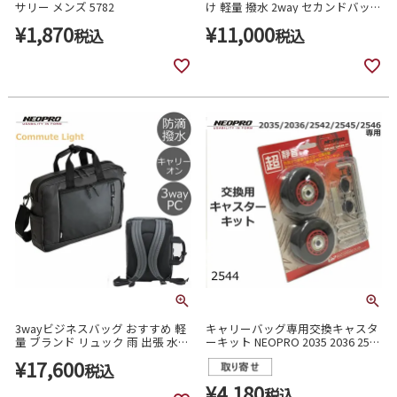
サリー メンズ 5782
け 軽量 撥水 2way セカンドバッグ
メッセンジャーバッグ NEOPRO
¥
1,870
¥
11,000
税込
コミュートライト 2765
税込
3wayビジネスバッグ おすすめ 軽
キャリーバッグ専用交換キャスタ
量 ブランド リュック 雨 出張 水筒
ーキット NEOPRO 2035 2036 2542
通勤 neopro コミュートライト
2545 2546 対応 RED 2544
¥
17,600
2761
税込
¥
4,180
税込