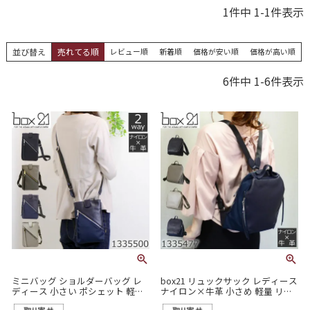
1
件中
1
-
1
件表示
並び替え
売れてる順
レビュー順
新着順
価格が安い順
価格が高い順
6
件中
1
-
6
件表示
ミニバッグ ショルダーバッグ レ
box21 リュックサック レディース
ディース 小さい ポシェット 軽い
ナイロン×牛革 小さめ 軽量 リブ
革 ナイロン カジュアル ママ 斜め
シリーズ 1335477