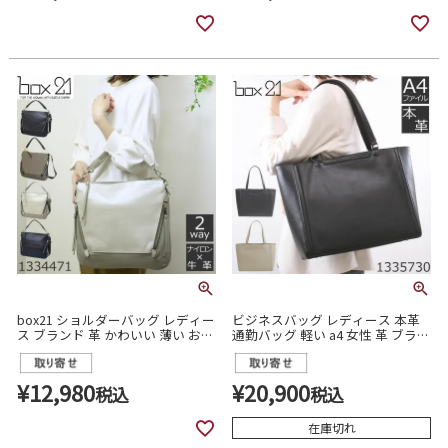
box21 ショルダーバッグ レディー
ビジネスバッグ レディース 本革
ス ブランド 革 かわいい 薄い おす
通勤バッグ 軽い a4 女性 革 ブラン
すめ おしゃれ 大人 軽い きれいめ
ド トートバッグ レザー 軽量 肩掛
斜めがけ 2way 1334471
け トート ブリーフケース ビジネ
ストート 撥水 撥水レザー BOX21
¥
12,980
¥
20,900
税込
税込
ボックス21 1335730
在庫切れ