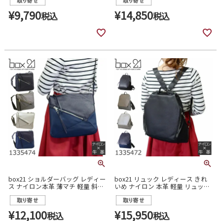
がけ ブランド box21 1335500
¥
9,790
¥
14,850
税込
税込
box21 ショルダーバッグ レディー
box21 リュック レディース きれ
ス ナイロン本革 薄マチ 軽量 斜め
いめ ナイロン 本革 軽量 リュック
がけバッグ リブシリーズ 1335474
サック リブシリーズ 1335472
¥
12,100
¥
15,950
税込
税込