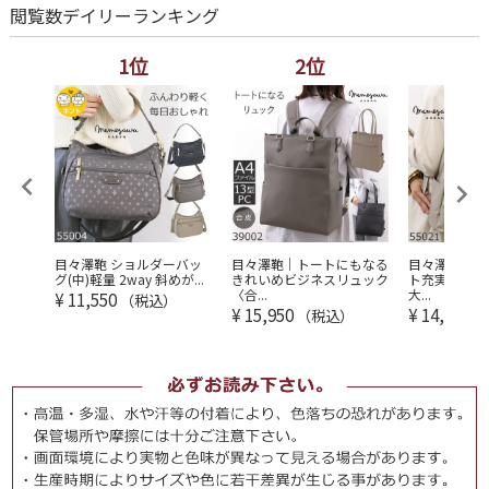
閲覧数デイリーランキング
1位
2位
3
レディ
目々澤鞄 ショルダーバッ
目々澤鞄｜トートにもなる
目々澤鞄 リ
...
グ(中)軽量 2way 斜めが...
きれいめビジネスリュック
ト充実 軽量 
〈合...
大...
¥
11,550
（税込）
¥
15,950
¥
14,300
（税込）
（