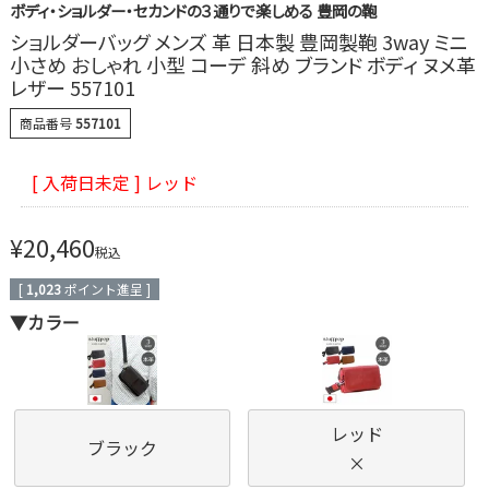
ボディ・ショルダー・セカンドの３通りで楽しめる 豊岡の鞄
ショルダーバッグ メンズ 革 日本製 豊岡製鞄 3way ミニ
小さめ おしゃれ 小型 コーデ 斜め ブランド ボディ ヌメ革
レザー 557101
商品番号
557101
[ 入荷日未定 ] レッド
¥
20,460
税込
[
1,023
ポイント進呈 ]
▼カラー
レッド
ブラック
×