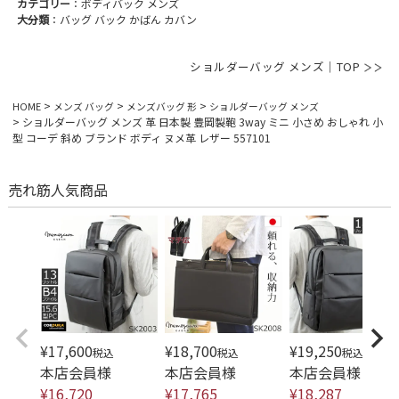
カテゴリー
：ボディバック メンズ
大分類
：バッグ バック かばん カバン
ショルダーバッグ メンズ｜TOP
HOME
メンズ バッグ
メンズバッグ 形
ショルダーバッグ メンズ
ショルダーバッグ メンズ 革 日本製 豊岡製鞄 3way ミニ 小さめ おしゃれ 小
型 コーデ 斜め ブランド ボディ ヌメ革 レザー 557101
売れ筋人気商品
¥
17,600
¥
18,700
¥
19,250
税込
税込
税込
本店会員様
本店会員様
本店会員様
¥
16,720
¥
17,765
¥
18,287