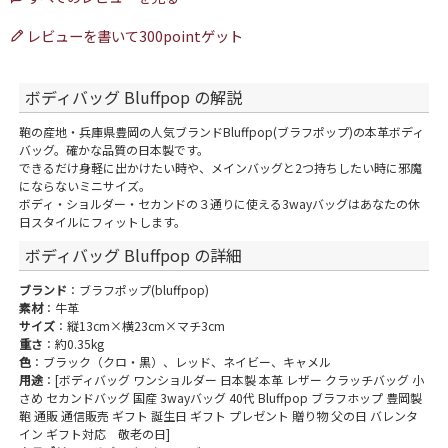
レビューを書いて300pointゲット
ボディバッグ Bluffpop の解説
鞄の産地・兵庫県豊岡の人気ブランドBluffpop(ブラフポップ)の本革ボディ
バッグ。確かな品質の日本製です。
できるだけ身軽に出かけたい時や、メインバッグと2つ持ちしたい時に邪魔
にならないミニサイズ。
ボディ・ショルダー・セカンドの３通りに使える3wayバッグはあなたの休
日スタイルにフィットします。
ボディバッグ Bluffpop の詳細
ブランド
：ブラフポップ(bluffpop)
素材
：牛革
サイズ
：縦13cm×横23cm×マチ3cm
重さ
：約0.35kg
色
：ブラック（クロ・黒）、レッド、ネイビー、キャメル
用途
：[ボディバッグ ワンショルダー 日本製 本革 レザー クラッチバッグ 小
さめ セカンドバッグ 国産 3wayバッグ 40代 Bluffpop ブラフホップ 豊岡製
鞄 通販 通信販売 ギフト 誕生日 ギフト プレゼント 贈り物 父の日 バレンタ
イン ギフト対応 敬老の日]