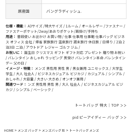
原産国
バングラディッシュ.
仕様・機能：
A3サイズ /特大サイズ / 1ルーム / オールレザー /ファスナー /
ファスナーポケット/2way/あおりポケット/肩掛け/手持ち
用途：
普段使い お出かけ お買い物 / 仕事 仕事用 仕事鞄 仕事バッグ ビジネ
ス オフィス 会社 / 帰省 家族旅行 温泉旅行 週末旅行 休日旅 / 日帰り / 2泊 2
泊3日 二泊 / アウトドア レジャー ゴルフ ジム /
お祝いに：
誕生日 クリスマス ギフト ギフト対応 プレゼント 贈り物 お祝い
/ バレンタイン おしゃれ ラッピング 男受け バレンタイン本命 バレンタイン
デー 父の日 /
イメージ・特徴：
メンズ 男性用 男性 男 / 男女兼用 ユニセックス / 大学生
学生 / 大人 社会人 / ビジネスカジュアル ビジカジ / カジュアル / シンプル /
おしゃれ / 大容量 / 大きい 大きめ / オンオフ兼用 /
関連ワード：
ンズ 男性用 男性 男 / 大人 社会人 / ビジネスカジュアル ビジ
カジ / シンプル / ベーシック /
トートバッグ 特大｜TOP
pid ピーアイディー バッグ
HOME
メンズ バッグ
メンズバッグ 形
トートバッグ メンズ