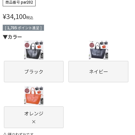
商品番号
par202
¥
34,100
税込
[
1,705
ポイント進呈 ]
▼カラー
ブラック
ネイビー
オレンジ
×
△
残りわずかです。