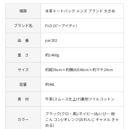
種類
本革トートバッグ メンズ ブランド 大きめ
ブランド名
P.I.D.(ピーアイディ）
品 番
par202
重 さ
約1460g
サイズ
約縦36cm×約横(63)46cm×約マチ24cm
容量
約48L
素 材
牛革(スムース仕上げ)裏地ツイルコットン
ブラック(クロ・黒)/ネイビー(ねいびー 紺
カラー
こん コン)/オレンジ(おれんじ キャメル きゃ
める)