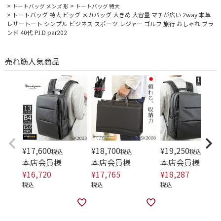
トートバッグ メンズ 形
トートバッグ 特大
トートバッグ 特大 ビッグ メガバッグ 大きめ 大容量 マチが広い 2way 本革
レザートート シンプル ビジネス スポーツ レジャー ゴルフ 旅行 おしゃれ ブラ
ンド 40代 P.I.D par202
売れ筋人気商品
¥
17,600
¥
18,700
¥
19,250
税込
税込
税込
本店会員様
本店会員様
本店会員様
¥
16,720
¥
17,765
¥
18,287
税込
税込
税込