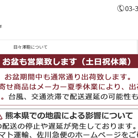
03-
年
目々澤鞄について