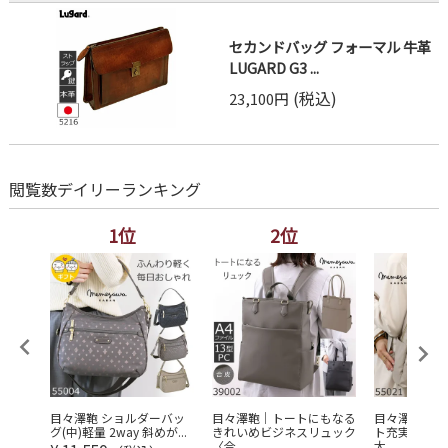
セカンドバッグ フォーマル 牛革
LUGARD G3 ...
(税込)
23,100円
閲覧数デイリーランキング
1位
2位
3
レディ
目々澤鞄 ショルダーバッ
目々澤鞄｜トートにもなる
目々澤鞄 リ
...
グ(中)軽量 2way 斜めが...
きれいめビジネスリュック
ト充実 軽量 
〈合...
大...