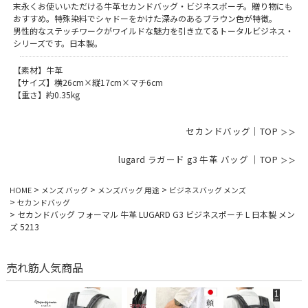
末永くお使いいただける牛革セカンドバッグ・ビジネスポーチ。贈り物にも
おすすめ。特殊染料でシャドーをかけた深みのあるブラウン色が特徴。
男性的なステッチワークがワイルドな魅力を引き立てるトータルビジネス・
シリーズです。日本製。
【素材】牛革
【サイズ】横26cm×縦17cm×マチ6cm
【重さ】約0.35kg
セカンドバッグ｜TOP
lugard ラガード g3 牛革 バッグ ｜TOP
HOME
メンズ バッグ
メンズバッグ 用途
ビジネスバッグ メンズ
セカンドバッグ
セカンドバッグ フォーマル 牛革 LUGARD G3 ビジネスポーチ L 日本製 メン
ズ 5213
売れ筋人気商品