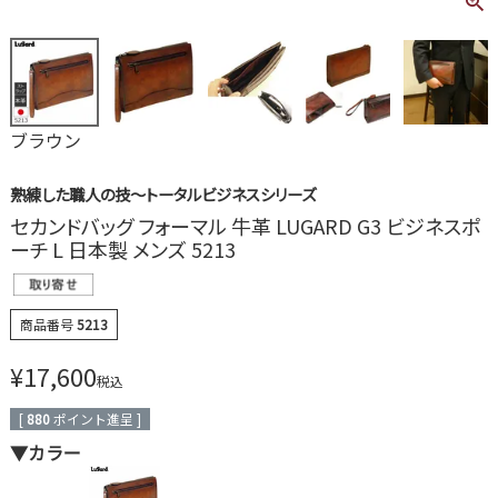
ブラウン
熟練した職人の技～トータルビジネスシリーズ
セカンドバッグ フォーマル 牛革 LUGARD G3 ビジネスポ
ーチ L 日本製 メンズ 5213
商品番号
5213
¥
17,600
税込
[
880
ポイント進呈 ]
▼カラー