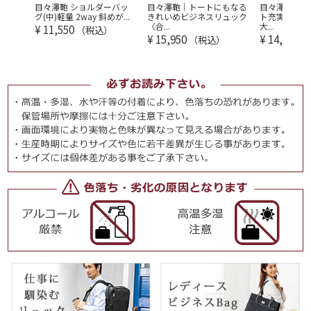
レディ
目々澤鞄 ショルダーバッ
目々澤鞄｜トートにもなる
目々澤鞄 リ
...
グ(中)軽量 2way 斜めが...
きれいめビジネスリュック
ト充実 軽量 
〈合...
大...
¥
11,550
（税込）
¥
15,950
¥
14,300
（税込）
（