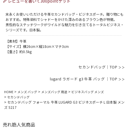
レビューを書いて300pointゲット
末永くお使いいただける牛革セカンドバッグ・ビジネスポーチ。贈り物にも
おすすめ。特殊染料でシャドーをかけた深みのあるブラウン色が特徴。
男性的なステッチワークがワイルドな魅力を引き立てるトータルビジネス・
シリーズです。日本製。
【素材】牛革
【サイズ】横26cm×縦18cm×マチ3cm
【重さ】約0.5kg
セカンドバッグ｜TOP
lugard ラガード g3 牛革 バッグ ｜TOP
HOME
メンズ バッグ
メンズバッグ 用途
ビジネスバッグ メンズ
セカンドバッグ
セカンドバッグ フォーマル 牛革 LUGARD G3 ビジネスポーチ L 日本製 メン
ズ 5217
売れ筋人気商品