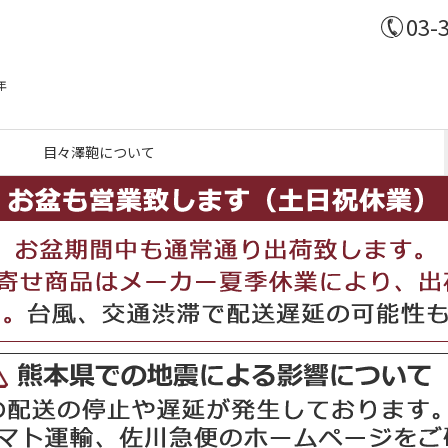
03-
年
目々澤鞄について