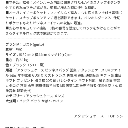
■マチ2cm拡張：メインルーム内部に設置された4か所のスナップボタンを
外すと約2cmマチが拡がる。荷物が増えた時に便利な機能。
■オーガナイザーポケット：ファイルなど厚みにも対応するマチ付き書類ポ
ケット、スナップボタンでマチ幅を調節できます。ペンホルダー×2、仕切
りポケットもありビジネスアイテムの収納に最適。
■安心のセキュリティ機能：3桁の番号を設定してロックをかけることがで
きるダイヤルロック式の施錠ができます。
ブランド
：ガスト(gusto)
素材
：PVC
サイズ
：縦32cm×横44cm×マチ10(+2)cm
重さ
：約2.1kg
色
：ブラック（クロ・黒）
用途
：[アタッシュケース ビジネスバッグ 営業 アタッシェケース B4 ファイ
ル 合皮 マチ拡張 GUSTO ガスト メンズ 男性用 通販 通信販売 ギフト 誕生日
ギフト プレゼント 贈り物 父の日 バレンタイン ギフト対応 敬老の日 書類
カタログ 営業 販売 医療情報担当者 MS 医薬品卸販売担当者 保険外交さん 保
険営業 製薬会社]
カテゴリー
：アタッシュケース メンズ
大分類
：バッグ バック かばん カバン
アタッシュケース｜TOP