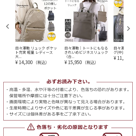
 トー
目々澤鞄 リュック ポケッ
目々澤鞄｜トートにもなる
目々澤鞄 シ
 ...
ト充実 軽量 レディース
きれいめビジネスリュック
グ(中)軽量 2w
大...
〈合...
¥
11,550
（
¥
14,300
¥
15,950
（税込）
（税込）