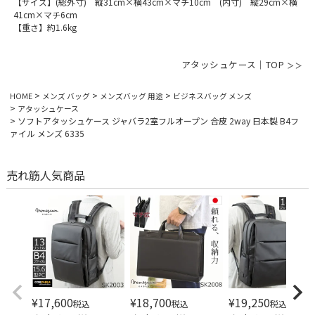
【サイズ】(総外寸) 縦31cm×横43cm×マチ10cm (内寸) 縦29cm×横
41cm×マチ6cm
【重さ】約1.6kg
アタッシュケース｜TOP
HOME
メンズ バッグ
メンズバッグ 用途
ビジネスバッグ メンズ
アタッシュケース
ソフトアタッシュケース ジャバラ2室フルオープン 合皮 2way 日本製 B4フ
ァイル メンズ 6335
売れ筋人気商品
¥
17,600
¥
18,700
¥
19,250
税込
税込
税込