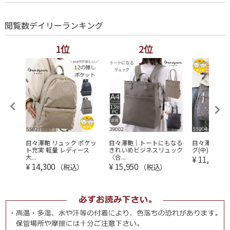
閲覧数デイリーランキング
1位
2位
3
 トー
目々澤鞄 リュック ポケッ
目々澤鞄｜トートにもなる
目々澤鞄 シ
 ...
ト充実 軽量 レディース
きれいめビジネスリュック
グ(中)軽量 2w
大...
〈合...
¥
11,550
（
¥
14,300
¥
15,950
（税込）
（税込）