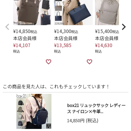
¥
14,850
¥
14,300
¥
15,400
税込
税込
税込
本店会員様
本店会員様
本店会員様
¥
14,107
¥
13,585
¥
14,630
税込
税込
税込
この商品を見た人は、これもチェックしています！
box21 リュックサック レディー
ス ナイロン×牛革...
(税込)
14,850円