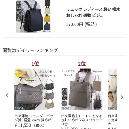
リュック レディース 軽い 撥水
おしゃれ 通勤 ビジ...
(税込)
17,600円
閲覧数デイリーランキング
1位
2位
3
レディ
目々澤鞄 ショルダーバッ
目々澤鞄｜トートにもなる
目々澤鞄 リ
...
グ(中)軽量 2way 斜めが...
きれいめビジネスリュック
ト充実 軽量 
〈合...
大...
¥
11,550
（税込）