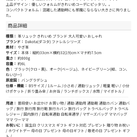
上品デザイン：優しいフォルムがきれいめコーデにピッタリ。。
コンパクトフォルム：混雑した通勤時にも邪魔にならない大きさに拘りまし
た。
商品詳細
種類：
革リュック きれいめ ブランド 大人可愛い おしゃれ
ブランド：
Dakota(ダコタ) ファレルシリーズ
素材：
やぎ革
サイズ：
本体：縦約33cm×横約32(19)cm×マチ約7.5cm
重さ：
約800g
容量：
約6L
色：
ブラック(クロ・黒)、オーク(ベージュ)、ネイビーグリーン(紺、コン、
ねいびー)
原産国：
バングラデシュ
仕様・機能：
B5サイズ / 1ルーム /小さめ / 通勤リュック / 軽量 軽い / 小分
けポケット / 折り畳み傘 / お弁当 / ランチボックス / 水筒 / マイボトル /
用途：
普段使い お出かけ お買い物 / 通勤 通勤用 通勤鞄 通勤カバン 通勤バ
ッグ / 旅行 旅行用 旅行鞄 旅行カバン 旅行バッグ トラベルバッグ トラベル
レジャー / 国内旅行 / 自転車通勤 自転車通学 / マザーズバッグ ママバッグ
ママ ワーママ
お祝いに：
誕生日 クリスマス ギフト ギフト対応 プレゼント 贈り物 お祝い
/ ホワイトデー 母の日 プレゼント 母の日ギフト / 敬老の日 プレゼント ギフ
ト /