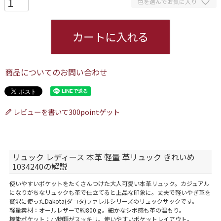
色を選んでお気に入り
カートに入れる
商品についてのお問い合わせ
レビューを書いて300pointゲット
リュック レディース 本革 軽量 革リュック きれいめ
1034240の解説
使いやすいポケットをたくさんつけた大人可愛い本革リュック。カジュアル
になりがちなリュックも革で仕立てると上品な印象に。丈夫で軽いやぎ革を
贅沢に使ったDakota(ダコタ)ファレルシリーズのリュックサックです。
軽量素材：オールレザーで約800ｇ。細かなシボ感も革の温もり。
機能ポケット：小物類がスッキリ。使いやすいポケットレイアウト。