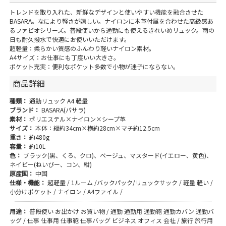
トレンドを取り入れた、新鮮なデザインと使いやすい機能を融合させた
BASARA。なにより軽さが嬉しい。ナイロンに本革付属を合わせた高級感あ
るファビオシリーズ。普段使いから通勤にも使えるきれいめリュック。雨の
日も耐久撥水で快適にお使いいただけます。
超軽量：柔らかい質感のふんわり軽いナイロン素材。
A4サイズ：お仕事にも丁度いい大きさ。
ポケット充実：便利なポケット多数で小物が迷子にならない。
商品詳細
種類：
通勤リュック A4 軽量
ブランド：
BASARA(バサラ)
素材：
ポリエステル×ナイロン×シープ革
サイズ：
本体：縦約34cm×横約28cm×マチ約12.5cm
重さ：
約480g
容量：
約10L
色：
ブラック(黒、くろ、クロ)、ベージュ、マスタード(イエロー、黄色)、
ネイビー(ねいびー、コン、紺)
原産国：
中国
仕様・機能：
超軽量 / 1ルーム /バックパック/リュックサック / 軽量 軽い /
小分けポケット / ナイロン / A4ファイル /
用途：
普段使い お出かけ お買い物 / 通勤 通勤用 通勤鞄 通勤カバン 通勤バ
ッグ / 仕事 仕事用 仕事鞄 仕事バッグ ビジネス オフィス 会社 / 旅行 旅行用