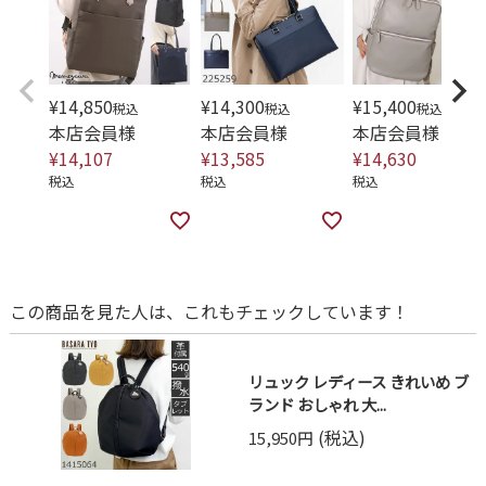
¥
14,850
¥
14,300
¥
15,400
税込
税込
税込
本店会員様
本店会員様
本店会員様
¥
14,107
¥
13,585
¥
14,630
税込
税込
税込
この商品を見た人は、これもチェックしています！
リュック レディース きれいめ ブ
ランド おしゃれ 大...
(税込)
15,950円