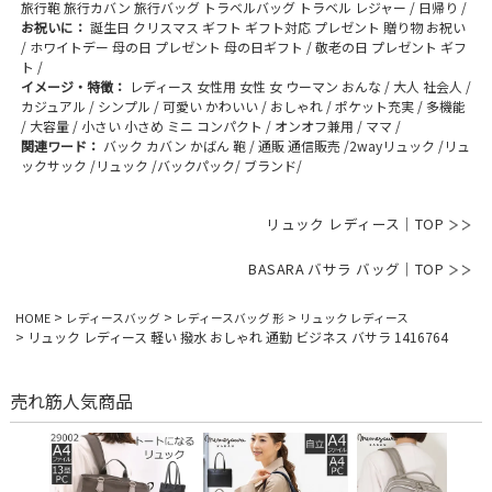
旅行鞄 旅行カバン 旅行バッグ トラベルバッグ トラベル レジャー / 日帰り /
お祝いに：
誕生日 クリスマス ギフト ギフト対応 プレゼント 贈り物 お祝い
/ ホワイトデー 母の日 プレゼント 母の日ギフト / 敬老の日 プレゼント ギフ
ト /
イメージ・特徴：
レディース 女性用 女性 女 ウーマン おんな / 大人 社会人 /
カジュアル / シンプル / 可愛い かわいい / おしゃれ / ポケット充実 / 多機能
/ 大容量 / 小さい 小さめ ミニ コンパクト / オンオフ兼用 / ママ /
関連ワード：
バック カバン かばん 鞄 / 通販 通信販売 /2wayリュック /リュ
ックサック /リュック /バックパック/ ブランド/
リュック レディース｜TOP
BASARA バサラ バッグ｜TOP
HOME
レディースバッグ
レディースバッグ 形
リュック レディース
リュック レディース 軽い 撥水 おしゃれ 通勤 ビジネス バサラ 1416764
売れ筋人気商品