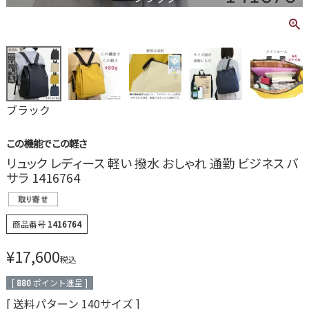
ブラック
この機能でこの軽さ
リュック レディース 軽い 撥水 おしゃれ 通勤 ビジネス バ
サラ 1416764
商品番号
1416764
¥
17,600
税込
[
880
ポイント進呈 ]
送料パターン
140サイズ