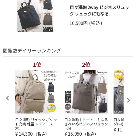
目々澤鞄 2way ビジネスリュッ
ク リュックにもなる...
(税込)
16,500円
閲覧数デイリーランキング
1位
2位
3
 トー
目々澤鞄 リュック ポケッ
目々澤鞄｜トートにもなる
目々澤鞄 シ
 ...
ト充実 軽量 レディース
きれいめビジネスリュック
グ(中)軽量 2w
大...
〈合...
¥
11,550
（
¥
14,300
¥
15,950
（税込）
（税込）