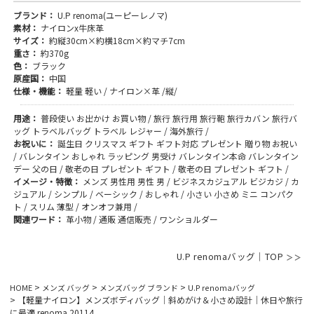
ブランド：
U.P renoma(ユーピーレノマ)
素材：
ナイロンx牛床革
サイズ：
約縦30cm×約横18cm×約マチ7cm
重さ：
約370g
色：
ブラック
原産国：
中国
仕様・機能：
軽量 軽い / ナイロン×革 /縦/
用途：
普段使い お出かけ お買い物 / 旅行 旅行用 旅行鞄 旅行カバン 旅行バ
ッグ トラベルバッグ トラベル レジャー / 海外旅行 /
お祝いに：
誕生日 クリスマス ギフト ギフト対応 プレゼント 贈り物 お祝い
/ バレンタイン おしゃれ ラッピング 男受け バレンタイン本命 バレンタイン
デー 父の日 / 敬老の日 プレゼント ギフト / 敬老の日 プレゼント ギフト /
イメージ・特徴：
メンズ 男性用 男性 男 / ビジネスカジュアル ビジカジ / カ
ジュアル / シンプル / ベーシック / おしゃれ / 小さい 小さめ ミニ コンパク
ト / スリム 薄型 / オンオフ兼用 /
関連ワード：
革小物 / 通販 通信販売 / ワンショルダー
U.P renomaバッグ｜TOP
HOME
メンズ バッグ
メンズバッグ ブランド
U.P renomaバッグ
【軽量ナイロン】メンズボディバッグ｜斜めがけ＆小さめ設計｜休日や旅行
に最適 renoma 20114