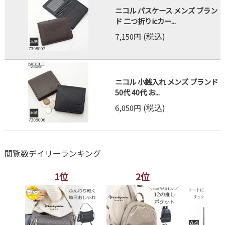
ニコル パスケース メンズ ブラン
ド 二つ折りicカー...
(税込)
7,150円
ニコル 小銭入れ メンズ ブランド
50代 40代 お...
(税込)
6,050円
閲覧数デイリーランキング
1位
2位
3