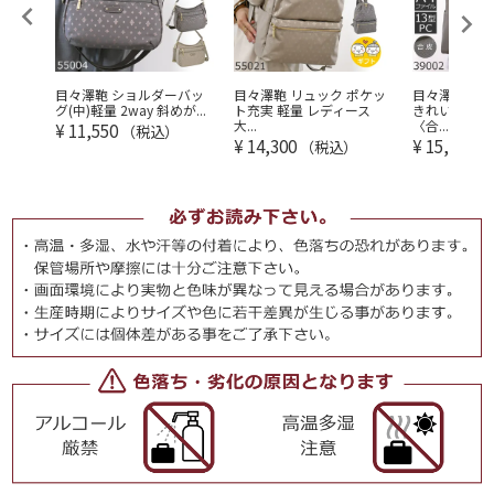
レディ
目々澤鞄 ショルダーバッ
目々澤鞄 リュック ポケッ
目々澤鞄｜ト
...
グ(中)軽量 2way 斜めが...
ト充実 軽量 レディース
きれいめビジ
大...
〈合...
¥
11,550
（税込）
¥
14,300
¥
15,950
（税込）
（