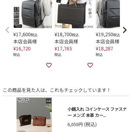
¥
17,600
¥
18,700
¥
19,250
税込
税込
税込
本店会員様
本店会員様
本店会員様
¥
16,720
¥
17,765
¥
18,287
税込
税込
税込
この商品を見た人は、これもチェックしています！
小銭入れ コインケース ファスナ
ー メンズ 本革 カー...
(税込)
6,050円