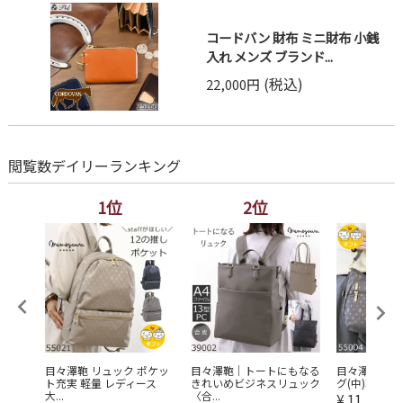
コードバン 財布 ミニ財布 小銭
入れ メンズ ブランド...
(税込)
22,000円
閲覧数デイリーランキング
1位
2位
3
レディ
目々澤鞄 リュック ポケッ
目々澤鞄｜トートにもなる
目々澤鞄 シ
...
ト充実 軽量 レディース
きれいめビジネスリュック
グ(中)軽量 2w
大...
〈合...
¥
11,550
（