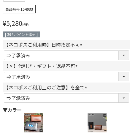
商品番号
154033
¥
5,280
税込
[
264
ポイント進呈 ]
【ネコポスご利用時】日時指定不可
(
必
【〃】代引き・ギフト・返品不可
須
(
)
必
【ネコポスご利用上のご注意】を全て
須
)
(
必
▼カラー
須
)