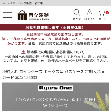
since1951 バッグ販売一筋75年
0
さがす
ログイン
カート
小銭入れ コインケース ボックス型 パスケース 定期入れ ic
カード 本革 154033