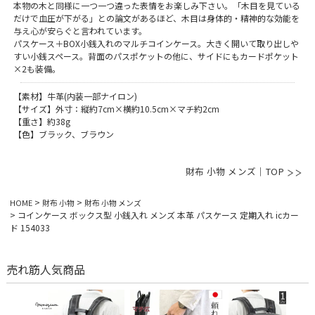
本物の木と同様に一つ一つ違った表情をお楽しみ下さい。「木目を見ている
だけで血圧が下がる」との論文があるほど、木目は身体的・精神的な効能を
与え心が安らぐと言われています。
パスケース＋BOX小銭入れのマルチコインケース。大きく開いて取り出しや
すい小銭スペース。背面のパスポケットの他に、サイドにもカードポケット
×2も装備。
【素材】牛革(内装一部ナイロン)
【サイズ】外寸：縦約7cm×横約10.5cm×マチ約2cm
【重さ】約38g
【色】ブラック、ブラウン
財布 小物 メンズ｜TOP
HOME
財布 小物
財布 小物 メンズ
コインケース ボックス型 小銭入れ メンズ 本革 パスケース 定期入れ icカー
ド 154033
売れ筋人気商品