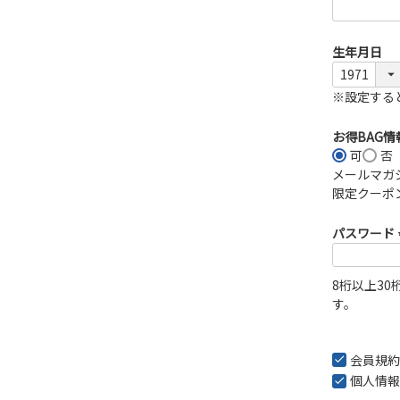
生年月日
※設定する
お得BAG
可
否
メールマガ
限定クーポ
パスワード
8桁以上3
す。
会員規約
個人情報