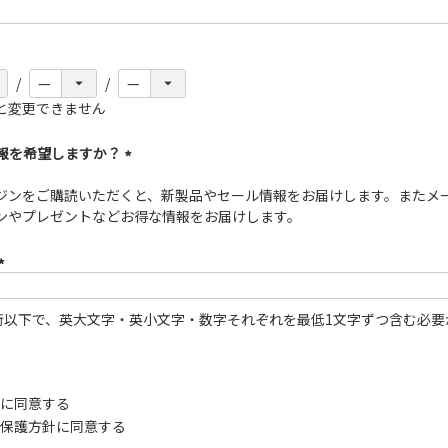
(必
須)
と変更できません
情報を希望しますか？
(必
ジンをご購読いただくと、新製品やセール情報をお届けします。またメ
須)
ンやプレゼントなどお得な情報をお届けします。
(必
須)
0桁以下で、英大文字・英小文字・数字それぞれを最低1文字ずつ含む必要
に同意する
保護方針
に同意する