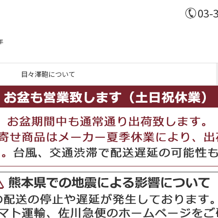
03-
年
目々澤鞄について