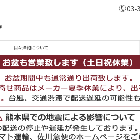
03-
年
目々澤鞄について