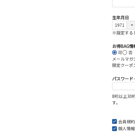
生年月日
※設定する
お得BAG
可
否
メールマガ
限定クーポ
パスワード
8桁以上3
す。
会員規約
個人情報