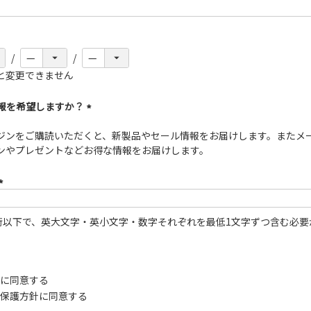
(必
須)
と変更できません
情報を希望しますか？
(必
ジンをご購読いただくと、新製品やセール情報をお届けします。またメ
須)
ンやプレゼントなどお得な情報をお届けします。
(必
須)
0桁以下で、英大文字・英小文字・数字それぞれを最低1文字ずつ含む必要
に同意する
保護方針
に同意する