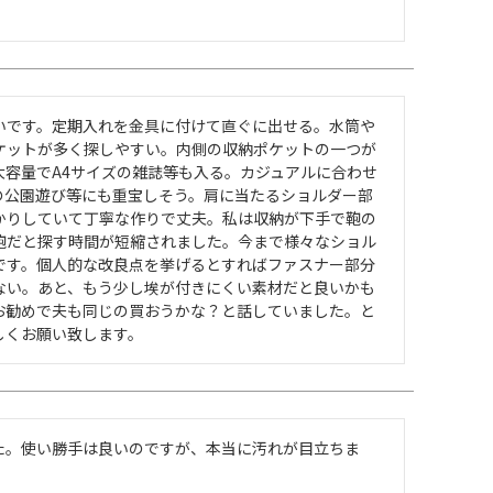
いです。定期入れを金具に付けて直ぐに出せる。水筒や
ケットが多く探しやすい。内側の収納ポケットの一つが
容量でA4サイズの雑誌等も入る。カジュアルに合わせ
の公園遊び等にも重宝しそう。肩に当たるショルダー部
かりしていて丁寧な作りで丈夫。私は収納が下手で鞄の
鞄だと探す時間が短縮されました。今まで様々なショル
です。個人的な改良点を挙げるとすればファスナー部分
ない。あと、もう少し埃が付きにくい素材だと良いかも
お勧めで夫も同じの買おうかな？と話していました。と
しくお願い致します。
た。使い勝手は良いのですが、本当に汚れが目立ちま