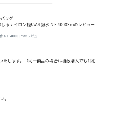
ルバッグ
ナイロン軽いA4 撥水 N.F 40003mのレビュー
N.F 40003mのレビュー
トいたします。（同一商品の場合は複数購入でも1回）
さい。