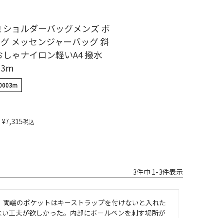
 ショルダーバッグメンズ ボ
グ メッセンジャーバッグ 斜
おしゃナイロン軽いA4 撥水
03m
0003m
¥
7,315
税込
3
件中
1
-
3
件表示
。両端のポケットはキーストラップを付けないと入れた
ない工夫が欲しかった。内部にボールペンを刺す場所が