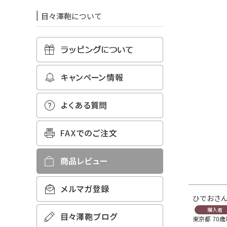
目々澤鞄について
ひでお
購入者
東京都
70