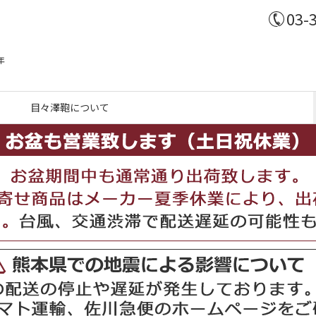
03-
年
目々澤鞄について