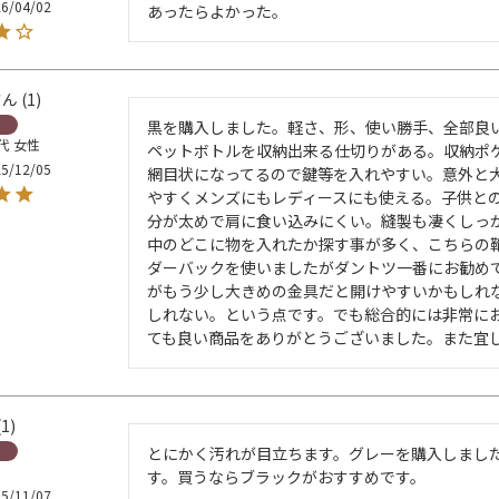
6/04/02
あったらよかった。
1
黒を購入しました。軽さ、形、使い勝手、全部良
0代
女性
ペットボトルを収納出来る仕切りがある。収納ポ
5/12/05
網目状になってるので鍵等を入れやすい。意外と大
やすくメンズにもレディースにも使える。子供と
分が太めで肩に食い込みにくい。縫製も凄くしっ
中のどこに物を入れたか探す事が多く、こちらの
ダーバックを使いましたがダントツ一番にお勧め
がもう少し大きめの金具だと開けやすいかもしれ
しれない。という点です。でも総合的には非常に
ても良い商品をありがとうございました。また宜
1
とにかく汚れが目立ちます。グレーを購入しまし
す。買うならブラックがおすすめです。
5/11/07