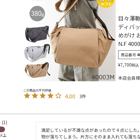
目々澤鞄
ディバッ
めがけ 
N.F 400
商品番号
4
¥
7,700
税込
本店会員様
4.00
3
1
満足しているが不満な点があったので４点にした
歳以上
物が落ちてしまう。片方にそのまま入れても落ち