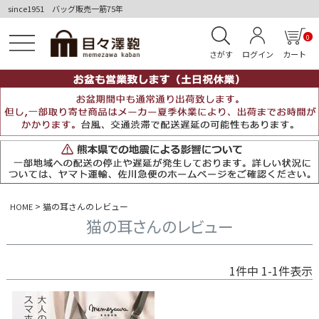
since1951 バッグ販売一筋75年
0
さがす
ログイン
カート
猫の耳さんのレビュー
HOME
猫の耳さんのレビュー
1
件中
1
-
1
件表示