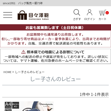
since1951 バッグ販売一筋75年
0
さがす
ログイン
カート
しー子さんのレビュー
HOME
しー子さんのレビュー
1
件中
1
-
1
件表示