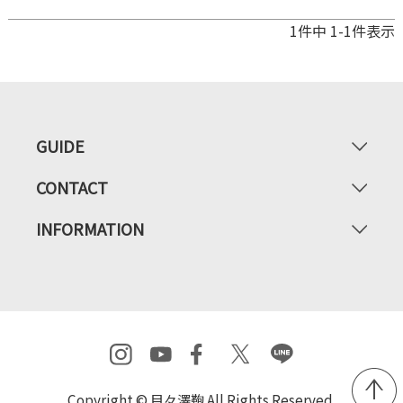
1
件中
1
-
1
件表示
GUIDE
CONTACT
INFORMATION
Copyright © 目々澤鞄 All Rights Reserved.