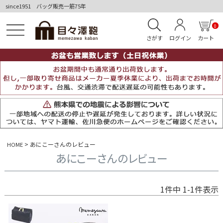
since1951 バッグ販売一筋75年
0
さがす
ログイン
カート
あにこーさんのレビュー
HOME
あにこーさんのレビュー
1
件中
1
-
1
件表示