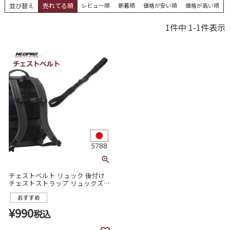
並び替え
売れてる順
レビュー順
新着順
価格が安い順
価格が高い順
1
件中
1
-
1
件表示
チェストベルト リュック 後付け
チェストストラップ リュックズレ
落ち防止 通勤 自転車 ネオプロ 日
本製 5788
¥
990
税込