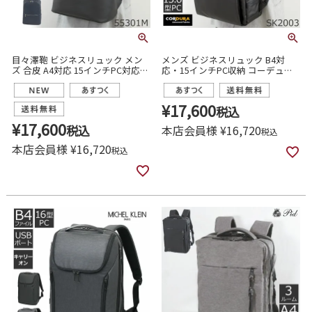
目々澤鞄 ビジネスリュック メン
メンズ ビジネスリュック B4対
ズ 合皮 A4対応 15インチPC対応
応・15インチPC収納 コーデュラ
軽量 2ルーム おしゃれ 通勤リュッ
ポリエステル ナイロン 大容量 通
ク 55301m
勤・出張向け ブラック 目々澤鞄
sk2003
¥
17,600
税込
¥
17,600
税込
本店会員様
¥
16,720
税込
本店会員様
¥
16,720
税込