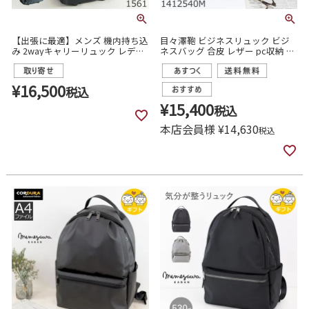
【出張に最適】メンズ 機内持ち込
目々澤鞄 ビジネスリュック ビジ
み 2wayキャリーリュック レディ
ネスバッグ 合皮 レザー pc収納 メ
ース｜リュックにもなるキャリー
ンズ ブランド おしゃれ おすすめ
バッグ｜spasso 1561
通勤 営業 出張
¥
16,500
税込
¥
15,400
税込
本店会員様
¥
14,630
税込