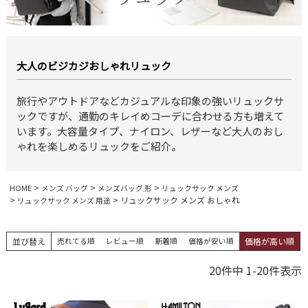
大人のビジカジおしゃれリュック
旅行やアウトドアなどカジュアルな印象の強いリュックサ
ックですが、通勤のキレイめコーデに合わせる方も増えて
います。大容量タイプ、ナイロン、レザーなど大人のおし
ゃれを楽しめるリュックをご紹介。
HOME
メンズ バッグ
メンズバッグ 形
リュックサック メンズ
リュックサック メンズ おしゃれ
リュックサック メンズ 用途
並び替え
売れてる順
レビュー順
新着順
価格が安い順
価格が高い順
20
件中
1
-
20
件表示