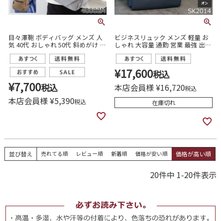
目々澤鞄 ボディバッグ メンズ 人
ビジネスリュック メンズ 軽量 お
気 40代 おしゃれ 50代 斜めがけ リ
しゃれ 大容量 通勤 営業 最強 出張
ュック 2way 縦型 撥水 N.F
ナイロン ブランド 人気 おすすめ
40002m
パソコンが入るリュク
¥
17,600
税込
¥
7,700
税込
本店会員様
¥
16,720
税込
本店会員様
¥
5,390
税込
在庫切れ
並び替え
売れてる順
レビュー順
新着順
価格が安い順
価格が高い順
20
件中
1
-
20
件表示