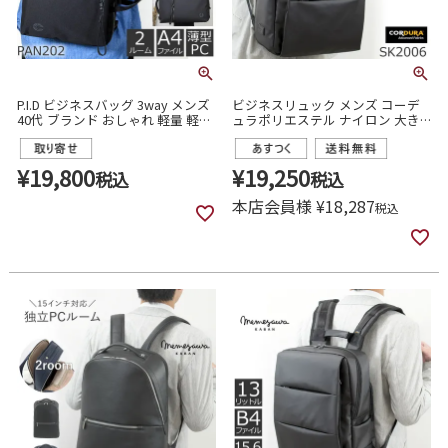
P.I.D ビジネスバッグ 3way メンズ
ビジネスリュック メンズ コーデ
40代 ブランド おしゃれ 軽量 軽い
ュラポリエステル ナイロン 大き
30代 おすすめ ビジネスリュック
め 2ルーム 大容量 B4 17インチPC
大容量 出張 ピーアイディ pan202
ビジネスバッグ 目々澤鞄 sk2006
¥
19,800
¥
19,250
税込
税込
本店会員様
¥
18,287
税込