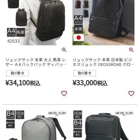
リュックサック 本革 大人 馬革 レ
リュックサック 本革 日本製 ビジ
ザー Ａ4 バックパック ディパック
ネスリュック CROSSROAD クロス
通学 通勤 HAMILTON ハミルトン
ロード UGシリ－ズ 505069
メンズ 42533
¥
34,100
¥
33,000
税込
税込