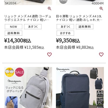
リュック メンズ A4 通勤 コーデュ
目々澤鞄 リュック メンズ A4 10L
ラポリエステル ナイロン 軽い
ナイロン 軽い 通勤 おしゃれ 大人
目々澤鞄 sk2034
ブランド 旅行 カジュアル 撥水 N.F
40004m
¥
14,300
¥
9,350
税込
税込
本店会員様
¥
13,585
本店会員様
¥
8,882
税込
税込