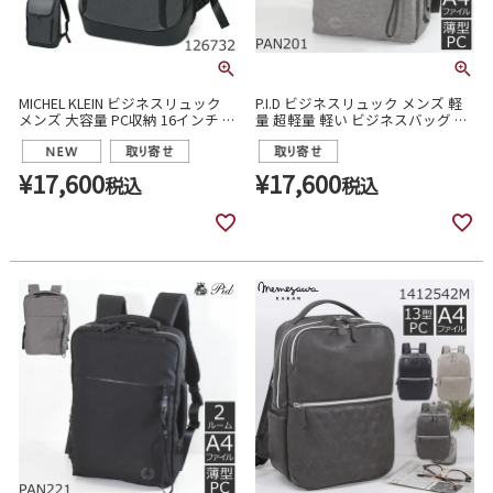
MICHEL KLEIN ビジネスリュック
P.I.D ビジネスリュック メンズ 軽
メンズ 大容量 PC収納 16インチ 通
量 超軽量 軽い ビジネスバッグ リ
勤 出張 ナイロン 2ルーム USBポー
ュック おしゃれ ブランド おすす
ト付き 126732
め 人気 50代 40代 pcリュック ピ
ーアイディー pan201
¥
17,600
¥
17,600
税込
税込