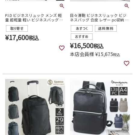
P.I.D ビジネスリュック メンズ 軽
目々澤鞄 ビジネスリュック ビジ
量 超軽量 軽い ビジネスバッグ リ
ネスバッグ 合皮 レザー pc収納 メ
ュック おしゃれ ブランド おすす
ンズ ブランド おしゃれ おすすめ
め 人気 50代 40代 pcリュック ピ
通勤 営業 出張
ーアイディー pan221
¥
17,600
税込
¥
16,500
税込
本店会員様
¥
15,675
税込