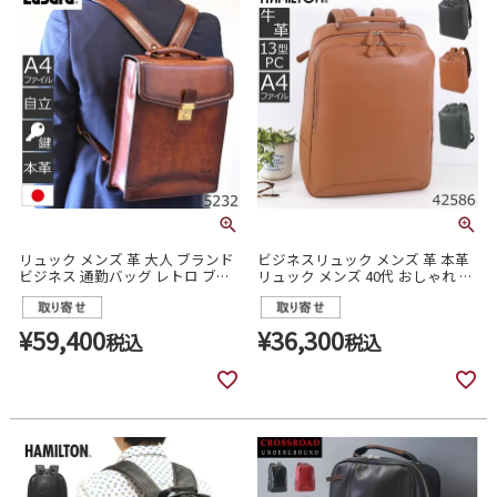
リュック メンズ 革 大人 ブランド
ビジネスリュック メンズ 革 本革
ビジネス 通勤バッグ レトロ ブラ
リュック メンズ 40代 おしゃれ ブ
ウン 四角 おしゃれ おすすめ 人気
ランド 30代 おすすめ 50代 ビジネ
ビジネスリュック 本革 日本製 茶
スバッグ 大容量 レザー かっこい
色 カジュアル ヴィンテージ レザ
い スタイリッシュ 高級 シンプル
¥
59,400
¥
36,300
税込
税込
ー かっこいい 青木鞄 ラガード
カジュアル リュックサック 人気
Lugard 5232
42586