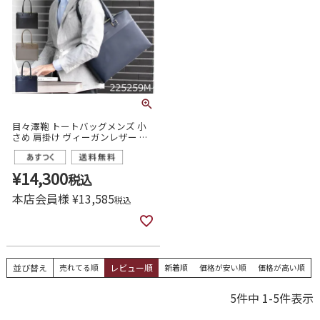
目々澤鞄 トートバッグメンズ 小
さめ 肩掛け ヴィーガンレザー お
しゃれ かっこいい 高級 大人 通勤
ビジネス 大学生 170cm以下
160cm台 低身長バッグ 225259m
¥
14,300
税込
本店会員様
¥
13,585
税込
並び替え
売れてる順
レビュー順
新着順
価格が安い順
価格が高い順
5
件中
1
-
5
件表示