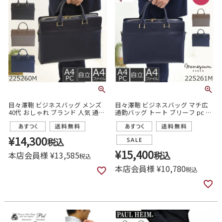
目々澤鞄 ビジネスバッグ メンズ
目々澤鞄 ビジネスバッグ マチ広
40代 おしゃれ ブランド 人気 通勤
通勤バッグ トート ブリーフ pc メ
小さめ 男性 pc ブリーフケース ト
ンズ 30代 40代 ビジネスマン かっ
ート 225260m
こいい 人気 オシャレ おすすめ 黒
ネイビー グレー 225261m
¥
14,300
税込
¥
15,400
本店会員様
¥
13,585
税込
税込
本店会員様
¥
10,780
税込