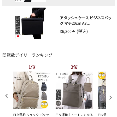
アタッシュケース ビジネスバッ
グ マチ20cm A3 ...
(税込)
36,300円
閲覧数デイリーランキング
1位
2位
3
レディ
目々澤鞄 リュック ポケッ
目々澤鞄｜トートにもなる
目々澤鞄 シ