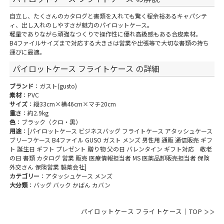
自立し、たくさんのカタログと書類を入れても驚く程余裕あるキャパシテ
ィ、出し入れのしやすさが魅力のパイロットケース。
軽量でありながら頑強なつくりで操作性に優れ高級感もある合皮素材。
B4ファイルサイズまで対応する大きさは営業や出張等で大切な書類の持ち
運びに最適。
パイロットケース フライトケース の詳細
ブランド
：ガスト(gusto)
素材
：PVC
サイズ
：縦33cm×横46cm×マチ20cm
重さ
：約2.9kg
色
：ブラック（クロ・黒）
用途
：[パイロットケース ビジネスバッグ フライトケース アタッシュケース
ブリーフケース B4ファイル GUSO ガスト メンズ 男性用 通販 通信販売 ギフ
ト 誕生日 ギフト プレゼント 贈り物 父の日 バレンタイン ギフト対応 敬老
の日 書類 カタログ 営業 販売 医療情報担当者 MS 医薬品卸販売担当者 保険
外交さん 保険営業 製薬会社]
カテゴリー
：アタッシュケース メンズ
大分類
：バッグ バック かばん カバン
パイロットケース フライトケース｜TOP