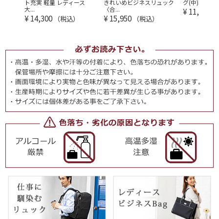
...
ト充実 軽量 レディース
きれいめビジネスリュック
グ(中)軽量 2w
大...
〈合...
¥
11,550
（
¥
14,300
¥
15,950
（税込）
（税込）