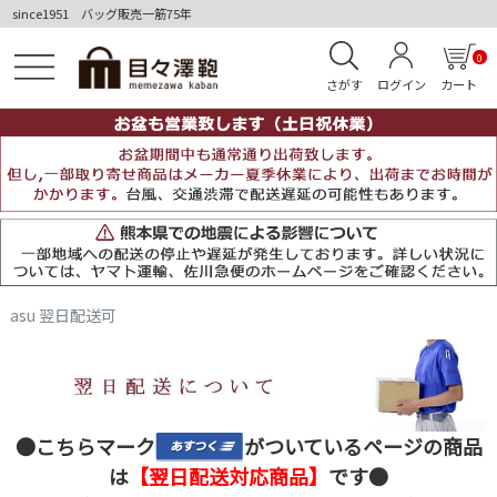
since1951 バッグ販売一筋75年
0
さがす
ログイン
カート
asu 翌日配送可
●こちらマーク
がついているページの商品
は
【翌日配送対応商品】
です●