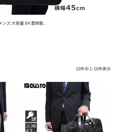
ズ 大容量 B4 豊岡製...
10
件中
1
-
10
件表示