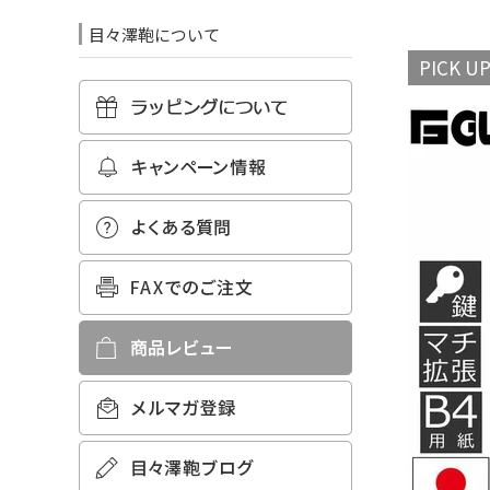
目々澤鞄について
PICK