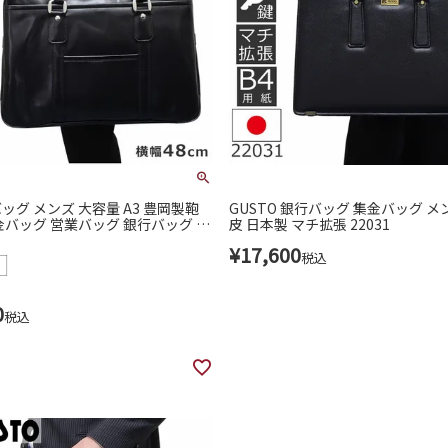
ッグ メンズ 大容量 A3 豊岡製鞄
GUSTO 銀行バッグ 集金バッグ メン
金バッグ 営業バッグ 銀行バッグ 10
皮 日本製 マチ拡張 22031
)
¥
17,600
税込
0
税込