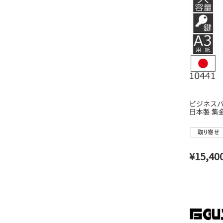
ビジネスバ
日本製 集
441(10435
¥
15,40