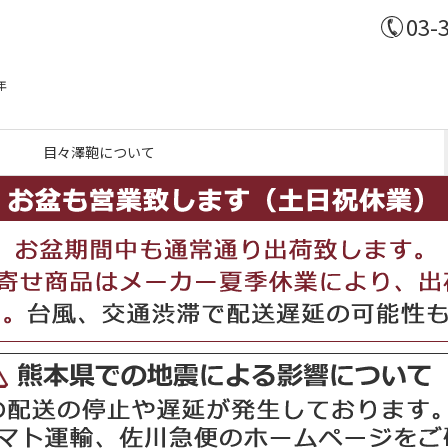
03-
年
目々澤鞄について