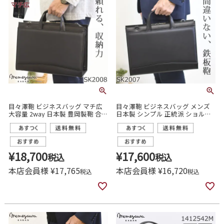
目々澤鞄 ビジネスバッグ マチ広
目々澤鞄 ビジネスバッグ メンズ
大容量 2way 日本製 豊岡製鞄 合皮
日本製 シンプル 正統派 ショルダ
軽い 自立 シンプル 20代 30代 40
ー付 2way 自立 リクルートバッグ
代 営業マン 商談 通勤 ブリーフケ
転職 就活 20代 30代 男性 sk2007
ース リクルートバッグ 就活カバ
ン sk2008
¥
18,700
¥
17,600
税込
税込
本店会員様
¥
17,765
本店会員様
¥
16,720
税込
税込