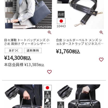
目々澤鞄 トートバッグメンズ 小
合皮 ショルダーベルト メンズ シ
さめ 肩掛け ヴィーガンレザー お
ョルダーストラップ ビジネスバッ
しゃれ かっこいい 高級 大人 通勤
グ 日本製 豊岡製 10443(10437)
¥
1,760
ビジネス 大学生 170cm以下
税込
160cm台 低身長バッグ 225259m
¥
14,300
税込
本店会員様
¥
13,585
税込