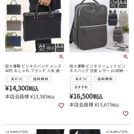
目々澤鞄 ビジネスバッグ メンズ
目々澤鞄 ビジネスリュック ビジ
40代 おしゃれ ブランド 人気 通勤
ネスバッグ 合皮 レザー pc収納 メ
小さめ 男性 pc ブリーフケース ト
ンズ ブランド おしゃれ おすすめ
ート 225260m
通勤 営業 出張
¥
14,300
税込
¥
16,500
本店会員様
¥
13,585
税込
税込
本店会員様
¥
15,675
税込