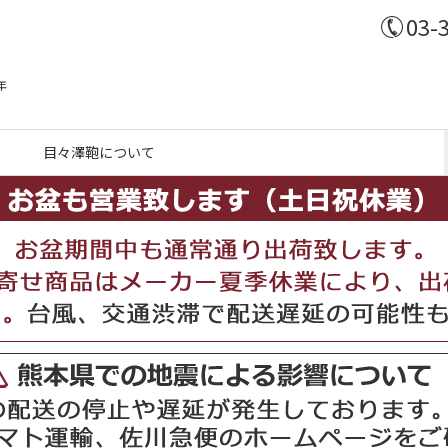
03-
年
目々澤鞄について