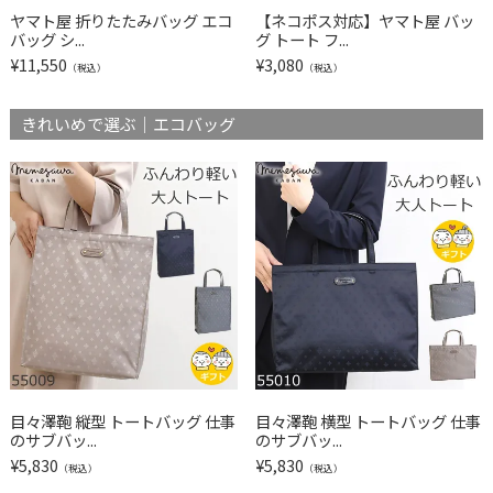
ヤマト屋 折りたたみバッグ エコ
【ネコポス対応】ヤマト屋 バッ
バッグ シ...
グ トート フ...
¥
11,550
¥
3,080
（税込）
（税込）
きれいめで選ぶ｜エコバッグ
目々澤鞄 縦型 トートバッグ 仕事
目々澤鞄 横型 トートバッグ 仕事
のサブバッ...
のサブバッ...
¥
5,830
¥
5,830
（税込）
（税込）