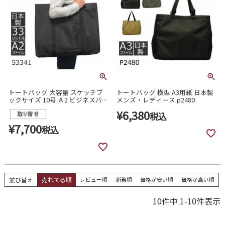
トートバッグ 大容量 スケッチブ
トートバッグ 横型 A3用紙 日本製
ックサイズ 10号 Ａ2 ビジネスバッ
メンズ・レディース p2480
グ 収納可 軽い 超特大 日本製 メン
¥
6,380
ズ 53341
税込
¥
7,700
税込
並び替え
売れてる順
レビュー順
新着順
価格が安い順
価格が高い順
10
件中
1
-
10
件表示