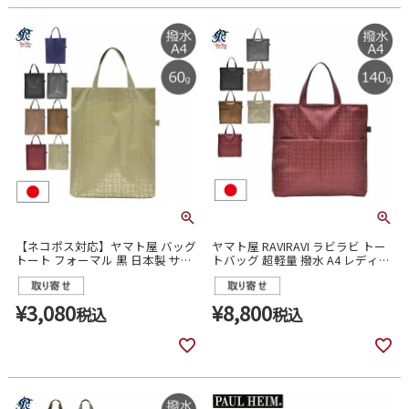
【ネコポス対応】ヤマト屋 バッグ
ヤマト屋 RAVIRAVI ラビラビ トー
トート フォーマル 黒 日本製 サブ
トバッグ 超軽量 撥水 A4 レディー
エコ a4 手提げ レディース t183
ス t296
¥
3,080
¥
8,800
税込
税込