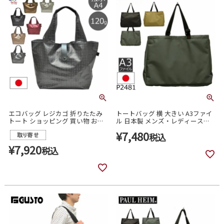
エコバッグ レジカゴ 折りたたみ
トートバッグ 横 大きい A3ファイ
トート ショッピング 買い物 おり
ル 日本製 メンズ・レディース
たたみ ヤマト屋 キキII レディース
p2481
¥
7,480
t281
税込
¥
7,920
税込