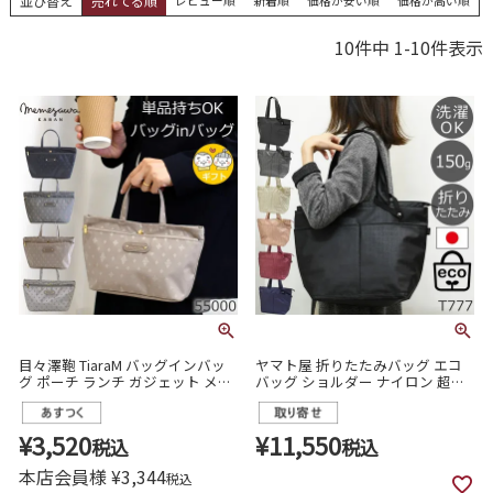
並び替え
売れてる順
10
件中
1
-
10
件表示
目々澤鞄 TiaraM バッグインバッ
ヤマト屋 折りたたみバッグ エコ
グ ポーチ ランチ ガジェット メイ
バッグ ショルダー ナイロン 超コ
ク 社内用バッグ 仕事 内勤 通勤 軽
ンパクト 小さい 小さめ 大容量 丈
量 軽い 55000
夫 軽い 洗濯機で洗える素材 シン
プル 黒 人気 ブランド おしゃれ お
¥
3,520
¥
11,550
税込
税込
すすめ 買い物 プレゼント
本店会員様
¥
3,344
税込