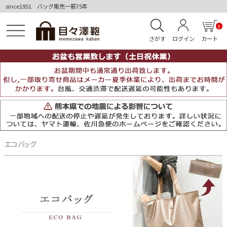
since1951 バッグ販売一筋75年
0
さがす
ログイン
カート
エコバッグ