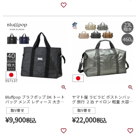
Bluffpop ブラフポップ DK トート
ヤマト屋 ラビラビ ボストンバッ
バッグ メンズ レディース 大きめ
グ 旅行 ２泊 ナイロン 軽量 大容量
大容量 日本製 557137
折りたためる レディース t674
¥
9,900
¥
22,000
税込
税込