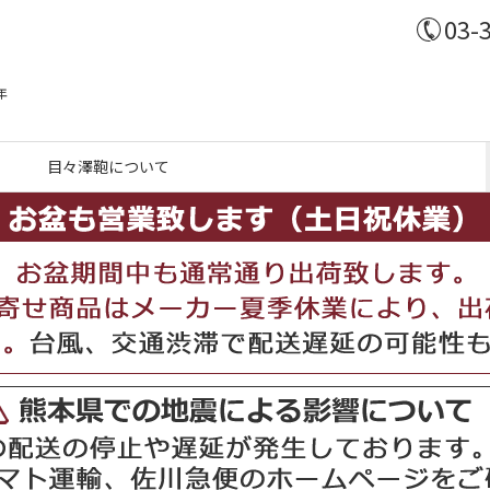
03-
年
目々澤鞄について