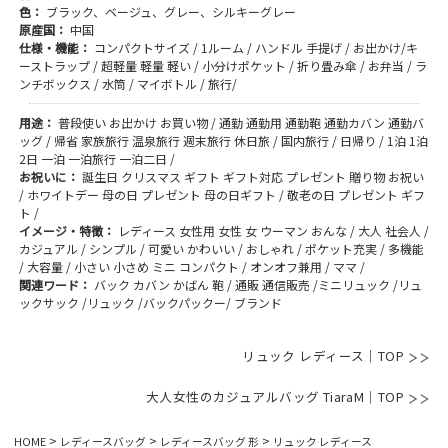
色：
ブラック、ベージュ、グレー、シルキーグレー
原産国：
中国
仕様・機能：
コンパクトサイズ / 1ルーム / ハンドル 手提げ / お出かけ/キ
ーストラップ / 超軽量 軽量 軽い / 小分けポケット / 折り畳み傘 / お弁当 / ラ
ンチボックス / 水筒 / マイボトル / 旅行/
用途：
普段使い お出かけ お買い物 / 通勤 通勤用 通勤鞄 通勤カバン 通勤バ
ッグ / 帰省 家族旅行 温泉旅行 週末旅行 休日旅 / 国内旅行 / 日帰り / 1泊 1泊
2日 一泊 一泊旅行 一泊二日 /
お祝いに：
誕生日 クリスマス ギフト ギフト対応 プレゼント 贈り物 お祝い
/ ホワイトデー 母の日 プレゼント 母の日ギフト / 敬老の日 プレゼント ギフ
ト /
イメージ・特徴：
レディース 女性用 女性 女 ウーマン おんな / 大人 社会人 /
カジュアル / シンプル / 可愛い かわいい / おしゃれ / ポケット充実 / 多機能
/ 大容量 / 小さい 小さめ ミニ コンパクト / オンオフ兼用 / ママ /
関連ワード：
バック カバン かばん 鞄 / 通販 通信販売 /ミニリュック /リュ
ックサック /リュック /バックパックー/ ブランド
リュック レディース｜TOP
大人女性のカジュアルバッグ TiaraM｜TOP
HOME
レディースバッグ
レディースバッグ 形
リュック レディース