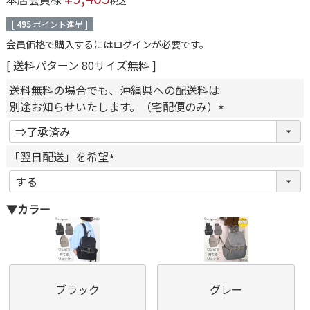
税込
[
495
ポイント進呈 ]
会員価格で購入するにはログインが必要です。
送料パターン
80サイズ無料
送料無料の場合でも、沖縄県への配送料は
別途お知らせいたします。（宅配便のみ）
(
必
「翌日配送」を希望
須
(
)
必
▼カラー
須
)
ブラック
グレー