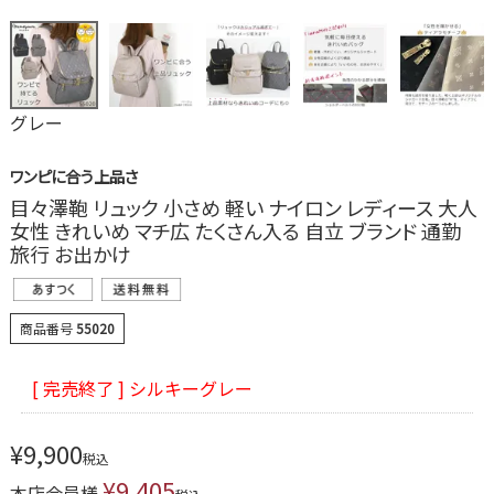
グレー
ワンピに合う上品さ
目々澤鞄 リュック 小さめ 軽い ナイロン レディース 大人
女性 きれいめ マチ広 たくさん入る 自立 ブランド 通勤
旅行 お出かけ
商品番号
55020
[ 完売終了 ] シルキーグレー
¥
9,900
税込
¥
9,405
本店会員様