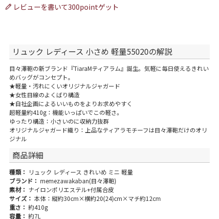
レビューを書いて300pointゲット
リュック レディース 小さめ 軽量55020の解説
目々澤鞄の新ブランド『TiaraMティアラム』誕生。気軽に毎日使えるきれい
めバッグがコンセプト。
★軽量・汚れにくいオリジナルジャガード
★女性目線のよくばり構造
★自社企画によるいいものをよりお求めやすく
超軽量約410g：機能いっぱいでこの軽さ。
ゆったり構造：小さいのに収納力抜群
オリジナルジャガード織り：上品なティアラモチーフは目々澤鞄だけのオリ
ジナル
商品詳細
種類：
リュック レディース きれいめ ミニ 軽量
ブランド：
memezawakaban(目々澤鞄)
素材：
ナイロンポリエステル+付属合皮
サイズ：
本体：縦約30cm×横約20(24)cm×マチ約12cm
重さ：
約410g
容量：
約7L