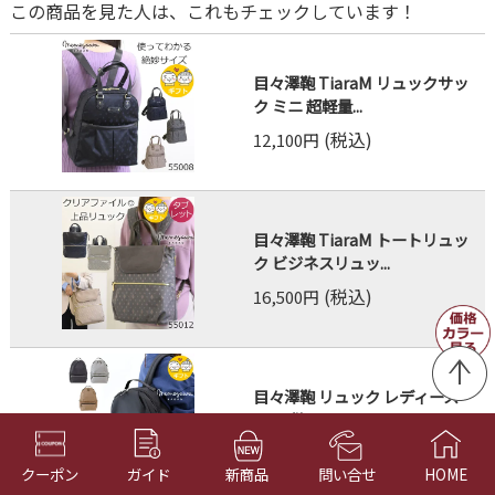
この商品を見た人は、これもチェックしています！
目々澤鞄 TiaraM リュックサッ
ク ミニ 超軽量...
(税込)
12,100円
目々澤鞄 TiaraM トートリュッ
ク ビジネスリュッ...
(税込)
16,500円
目々澤鞄 リュック レディース
A4 通勤 ナイロン ...
(税込)
9,350円
クーポン
ガイド
新商品
問い合せ
HOME