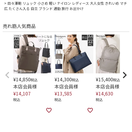
目々澤鞄 リュック 小さめ 軽い ナイロン レディース 大人女性 きれいめ マチ
広 たくさん入る 自立 ブランド 通勤 旅行 お出かけ
売れ筋人気商品
¥
14,850
¥
14,300
¥
15,400
税込
税込
税込
本店会員様
本店会員様
本店会員様
¥
14,107
¥
13,585
¥
14,630
税込
税込
税込