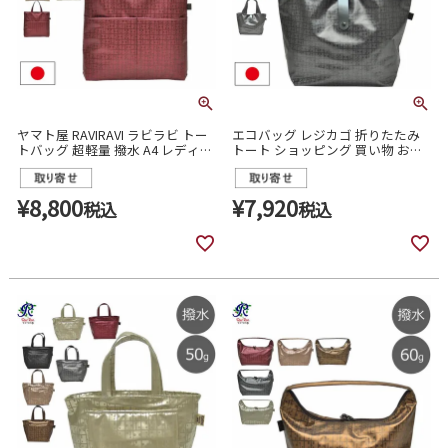
ヤマト屋 RAVIRAVI ラビラビ トー
エコバッグ レジカゴ 折りたたみ
トバッグ 超軽量 撥水 A4 レディー
トート ショッピング 買い物 おり
ス t296
たたみ ヤマト屋 キキII レディース
t281
¥
8,800
¥
7,920
税込
税込