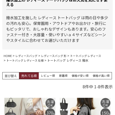
える
撥水加工を施した レディース トートバッグ は雨の日や多少
の汚れも安心。保育園用・アウトドアやお出かけ・旅行に
もピッタリで、おしゃれなデザインもあります。安心のフ
ァスナー付き・大容量・使いやすいａ４サイズなどシーン
やスタイルに合わせてお選びいただけます
HOME
レディースバッグ
レディースバッグ 形
トートバッグ レディース
トートバッグ レディース 撥水
トートバッグ レディース 仕様
並び替え
売れてる順
レビュー順
新着順
価格が安い順
価格が高い順
8
件中
1
-
8
件表示