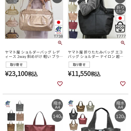
ヤマト屋 ショルダーバッグ レデ
ヤマト屋 折りたたみバッグ エコ
ィース 2way 斜めがけ 軽い ブラン
バッグ ショルダー ナイロン 超コ
ド ナイロン 超軽量 小さめ 人気 マ
ンパクト 小さい 小さめ 大容量 丈
マ ミニトートバッグ 2wayバッグ
夫 軽い 洗濯機で洗える素材 シン
かわいい きれいめ 軽量 日本製
プル 黒 人気 ブランド おしゃれ お
¥
23,100
¥
11,550
税込
税込
raviraviラビラビ T738
すすめ 買い物 プレゼント