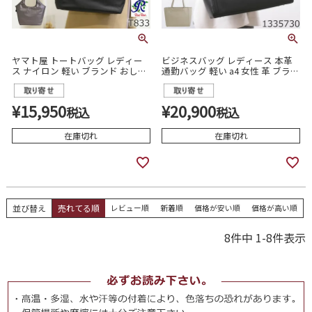
ヤマト屋 トートバッグ レディー
ビジネスバッグ レディース 本革
ス ナイロン 軽い ブランド おしゃ
通勤バッグ 軽い a4 女性 革 ブラン
れ 大人 人気 40代 50代 通勤 洗え
ド トートバッグ レザー 軽量 肩掛
る 日本製 ミニトートバッグ 手提
け トート ブリーフケース ビジネ
げ raviraviラビラビ T833
ストート 撥水 撥水レザー BOX21
¥
15,950
¥
20,900
税込
税込
ボックス21 1335730
在庫切れ
在庫切れ
並び替え
売れてる順
レビュー順
新着順
価格が安い順
価格が高い順
8
件中
1
-
8
件表示