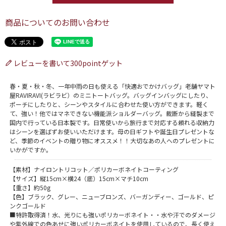
商品についてのお問い合わせ
レビューを書いて300pointゲット
春・夏・秋・冬、一年中雨の日も使える「快適おでかけバッグ」老舗ヤマト
屋RAVIRAVI(ラビラビ）のミニトートバッグ。バッグインバッグにしたり、
ポーチにしたりと、シーンやスタイルに合わせた使い方ができます。軽く
て、強い！他ではマネできない機能派ショルダーバッグ。裁断から縫製まで
国内で行っている日本製です。日常使いから旅行まで対応する頼れる収納力
はシーンを選ばずお使いいただけます。母の日ギフトや誕生日プレゼントな
ど、季節のイベントの贈り物にオススメ！！大切なあの人へのプレゼントに
いかがですか。
【素材】ナイロントリコット／ポリカーボネイトコーティング
【サイズ】縦15cm×横24（底）15cm×マチ10cm
【重さ】約50g
【色】ブラック、グレー、ニューブロンズ、バーガンディー、ゴールド、ピ
ンクゴールド
■特許取得済！水、光りにも強いポリカーボネイト・・水や汗でのダメージ
や紫外線での色あせに強いポリカーボネイトを使用しているので、長く使え