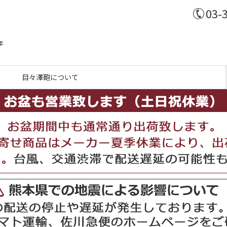
03-
年
目々澤鞄について