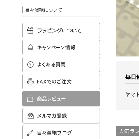
目々澤鞄について
毎日
ヤマ
人気ランキ