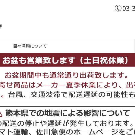
03-
年
目々澤鞄について