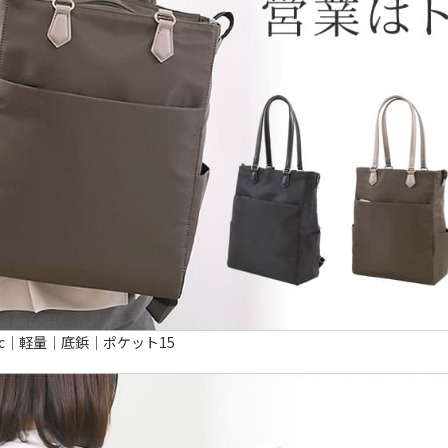
4pc｜軽量｜底鋲｜ポケット15