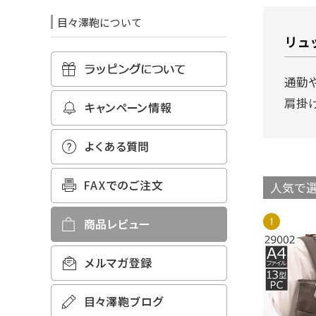
目々澤鞄について
リュ
通勤
肩掛
人気で選