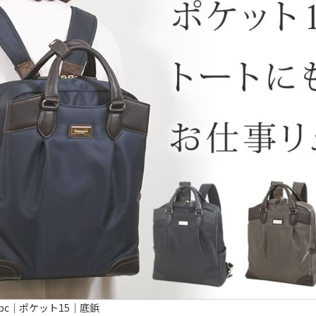
pc｜ポケット15｜底鋲