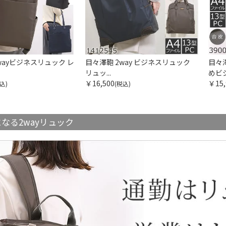
wayビジネスリュック レ
目々澤鞄 2way ビジネスリュック
目々
リュッ...
めビジ
￥16,500
￥15,
込)
(税込)
なる2wayリュック