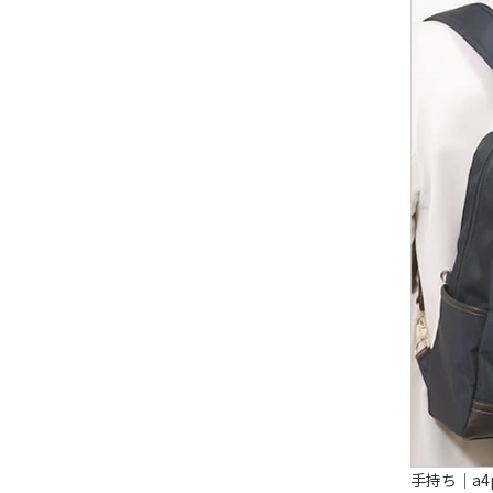
手持ち｜a4