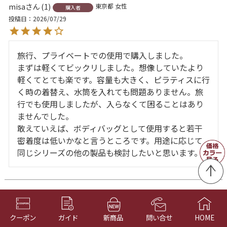
misa
1
東京都
女性
購入者
投稿日
2026/07/29
旅行、プライベートでの使用で購入しました。

まずは軽くてビックリしました。想像していたより
軽くてとても楽です。容量も大きく、ピラティスに行
く時の着替え、水筒を入れても問題ありません。旅
行でも使用しましたが、入らなくて困ることはあり
ませんでした。

敢えていえば、ボディバッグとして使用すると若干
密着度は低いかなと言うところです。用途に応じて
同じシリーズの他の製品も検討したいと思います。
まきまき
1
千葉県
50代
女性
購入者
投稿日
2026/06/27
クーポン
ガイド
新商品
問い合せ
HOME