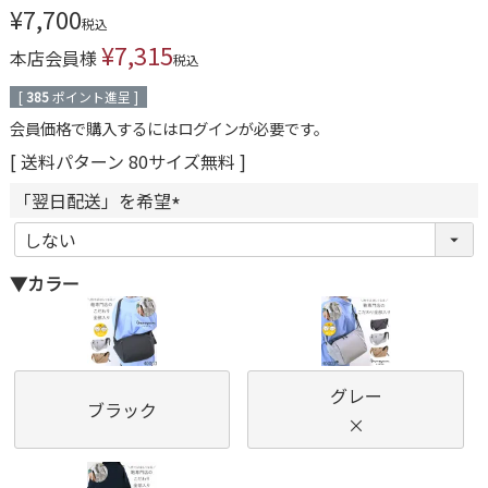
¥
7,700
税込
¥
7,315
本店会員様
税込
[
385
ポイント進呈 ]
会員価格で購入するにはログインが必要です。
送料パターン
80サイズ無料
「翌日配送」を希望
(
必
▼カラー
須
)
グレー
ブラック
×